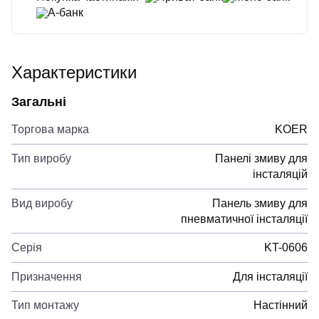
А-банк
Характеристики
Загальні
Торгова марка
KOER
Тип виробу
Панелі змиву для
інсталяцій
Вид виробу
Панель змиву для
пневматичної інсталяції
Серія
KT-0606
Призначення
Для інсталяції
Тип монтажу
Настінний