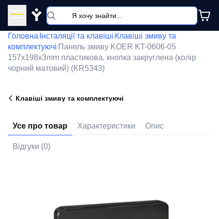
Y
Головна
Інсталяції та клавіші
Клавіші змиву та
/
/
комплектуючі
Панель змиву KOER KT-0606-05
/
157x198x3mm пластикова, кнопка закруглена (колір
чорний матовий) (KR5343)
Клавіші змиву та комплектуючі
Усе про товар
Характеристики
Опис
Відгуки (0)