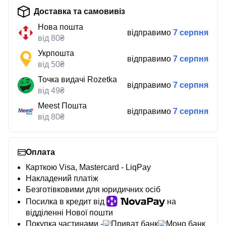
Доставка та самовивіз
Нова пошта
відправимо
7 серпня
від 80₴
Укрпошта
відправимо
7 серпня
від 50₴
Точка видачі Rozetka
відправимо
7 серпня
від 49₴
Meest Пошта
відправимо
7 серпня
від 80₴
Оплата
Карткою Visa, Mastercard - LiqPay
Накладений платіж
Безготівковими для юридичних осіб
Посилка в кредит від
на
відділенні Нової пошти
Покупка частинами -
Приват банк
Моно банк