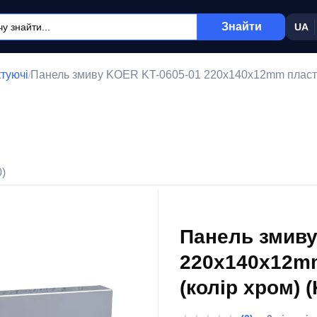
Знайти
UA
ктуючі
Панель змиву KOER KT-0605-01 220x140x12mm пластик
/
0)
Панель змиву
220x140x12mm
(колір хром) 