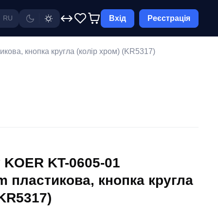
Вхід
Реєстрація
RU
ова, кнопка кругла (колір хром) (KR5317)
 KOER KT-0605-01
 пластикова, кнопка кругла
(KR5317)