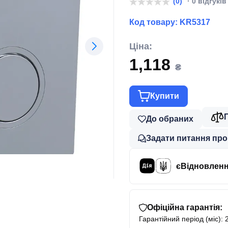
(0)
· 0 відгуків
Код товару:
KR5317
Ціна:
1,118
₴
Купити
До обраних
Задати питання про
єВідновлен
Офіційна гарантія:
Гарантійний період (міс): 