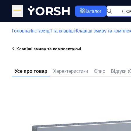
Y
ORSH
Каталог
Головна
Інсталяції та клавіші
Клавіші змиву та компле
/
/
Клавіші змиву та комплектуючі
Усе про товар
Характеристики
Опис
Відгуки (