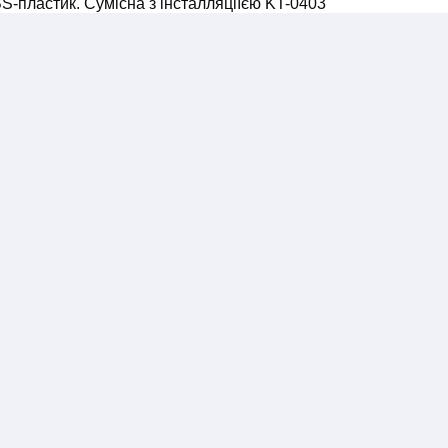
BS-пластик. Сумісна з інсталляціїєю KT-0403