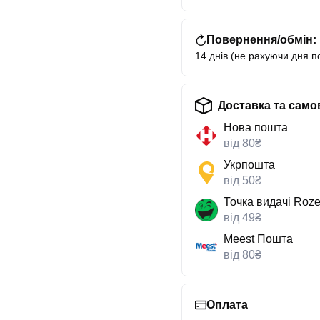
Повернення/обмін:
14 днів (не рахуючи дня п
Доставка та само
Нова пошта
від 80₴
Укрпошта
від 50₴
Точка видачі Roze
від 49₴
Meest Пошта
від 80₴
Оплата