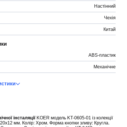
Настінний
Чехія
Китай
ики
ABS-пластик
Механічне
истики
чної інсталяції
KOER модель KT-0605-01 із колекції
20x12 мм. Колір: Хром. Форма кнопки зливу: Кругла.