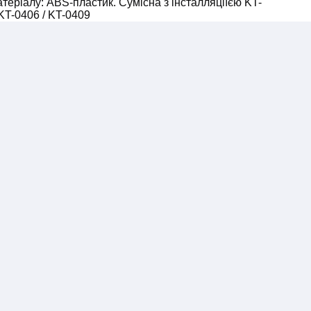
теріалу: ABS-пластик. Сумісна з інсталляціїєю KT-
 KT-0406 / KT-0409