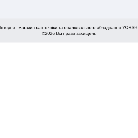
Інтернет-магазин сантехніки та опалювального обладнання YORSH
©2026 Всі права захищені.
 пластикова, кнопка квадратна (колір білий) (KR5180)