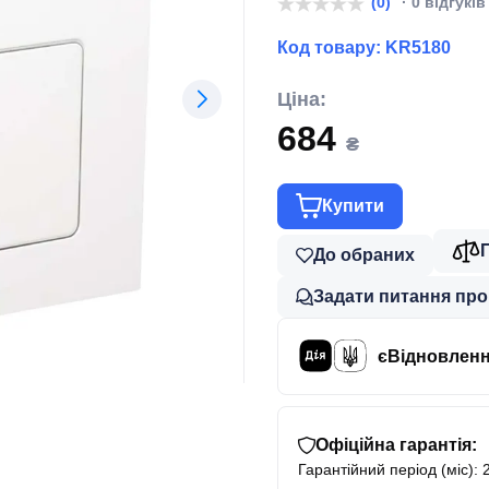
(0)
· 0 відгуків
Код товару:
KR5180
Ціна:
684
₴
Купити
До обраних
Задати питання про
єВідновлен
Офіційна гарантія:
Гарантійний період (міс): 