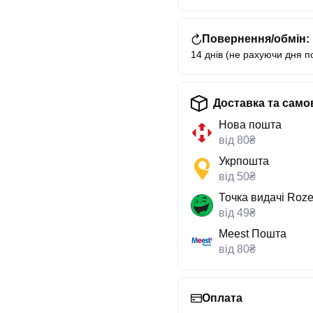
Повернення/обмін:
14 днів (не рахуючи дня п
Доставка та само
Нова пошта
від 80₴
Укрпошта
від 50₴
Точка видачі Roze
від 49₴
Meest Пошта
від 80₴
Оплата