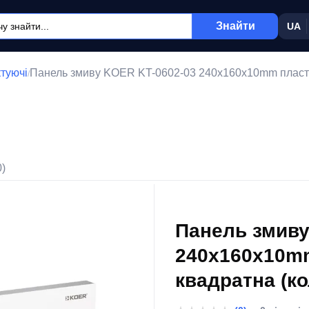
Знайти
UA
ктуючі
Панель змиву KOER KT-0602-03 240x160x10mm пластик
/
0)
Панель змиву
240x160x10mm
квадратна (ко