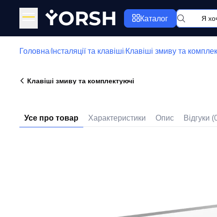
Y
ORSH
Каталог
Головна
Інсталяції та клавіші
Клавіші змиву та компле
/
/
Клавіші змиву та комплектуючі
Усе про товар
Характеристики
Опис
Відгуки (