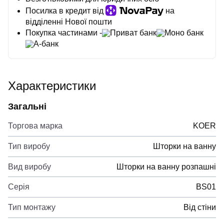
Посилка в кредит від
на
відділенні Нової пошти
Покупка частинами -
Приват банк
Моно банк
А-банк
Характеристики
Загальні
Торгова марка
KOER
Тип виробу
Шторки на ванну
Вид виробу
Шторки на ванну розпашні
Серія
BS01
Тип монтажу
Від стіни