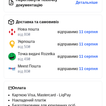
Детальніше
документацію
Доставка та самовивіз
Нова пошта
відправимо
11 серпня
від 80₴
Укрпошта
відправимо
11 серпня
від 50₴
Точка видачі Rozetka
відправимо
11 серпня
від 49₴
Meest Пошта
відправимо
11 серпня
від 80₴
Оплата
Карткою Visa, Mastercard - LiqPay
Накладений платіж
Безготівковими для юридичних осіб