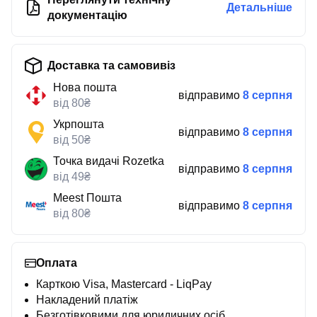
Детальніше
документацію
Доставка та самовивіз
Нова пошта
відправимо
8 серпня
від 80₴
Укрпошта
відправимо
8 серпня
від 50₴
Точка видачі Rozetka
відправимо
8 серпня
від 49₴
Meest Пошта
відправимо
8 серпня
від 80₴
Оплата
Карткою Visa, Mastercard - LiqPay
Накладений платіж
Безготівковими для юридичних осіб