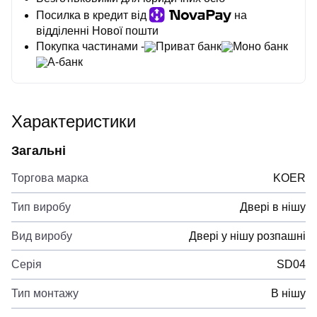
Посилка в кредит від
на
відділенні Нової пошти
Покупка частинами -
Приват банк
Моно банк
А-банк
Характеристики
Загальні
Торгова марка
KOER
Тип виробу
Двері в нішу
Вид виробу
Двері у нішу розпашні
Серія
SD04
Тип монтажу
В нішу