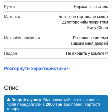
Ручки
Нержавіюча сталь
Матеріал
Безпечне гартоване скло з
двостороннім покриттям
Easy Clean
Механізм відкриття
Розпашна система
відкривання дверей
Піддон
Не входить у комплект
Розгорнути характеристики
Опис
🔔
Зверніть увагу
: Відправка здійснюється лише
після передоплати в
2000 грн
або повної вартості
товару.