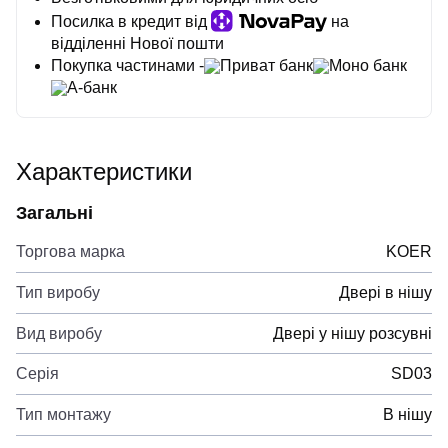
Посилка в кредит від
на
відділенні Нової пошти
Покупка частинами -
Приват банк
Моно банк
А-банк
Характеристики
Загальні
Торгова марка
KOER
Тип виробу
Двері в нішу
Вид виробу
Двері у нішу розсувні
Серія
SD03
Тип монтажу
В нішу