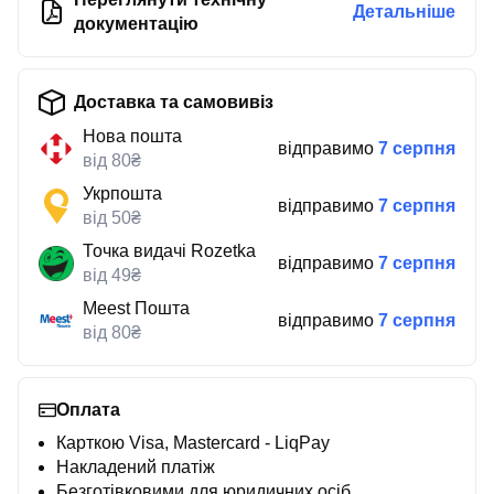
Детальніше
документацію
Доставка та самовивіз
Нова пошта
відправимо
7 серпня
від 80₴
Укрпошта
відправимо
7 серпня
від 50₴
Точка видачі Rozetka
відправимо
7 серпня
від 49₴
Meest Пошта
відправимо
7 серпня
від 80₴
Оплата
Карткою Visa, Mastercard - LiqPay
Накладений платіж
Безготівковими для юридичних осіб