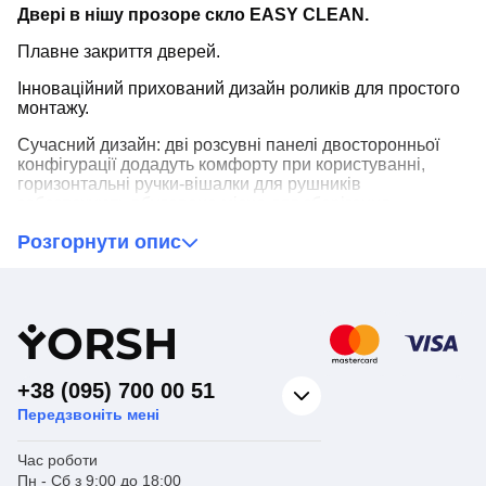
Двері в нішу прозоре скло EASY CLEAN.
Плавне закриття дверей.
Інноваційний прихований дизайн роликів для простого
монтажу.
Сучасний дизайн: дві розсувні панелі двосторонньої
конфігурації додадуть комфорту при користуванні,
горизонтальні ручки-вішалки для рушників
забезпечують вбудоване місце для зберігання.
Легка в очищенні система нижніх напрямляючих
Розгорнути опис
збереже час на прибиранні.
Легке очищення скла з нанопокриттям EASY CLEAN,
що допомагає утримувати кабіну в чистоті.
Y
ORSH
Завдяки водовідштовхувальним властивостям краплі
води не утримуються на поверхні скла, а швидко
+38 (095) 700 00 51
стікають, не залишаючи сліду.
Передзвоніть мені
Час роботи
Пн - Сб з 9:00 до 18:00