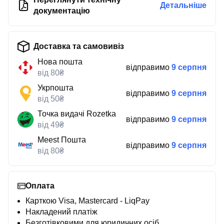
Детальніше
документацію
Доставка та самовивіз
Нова пошта
відправимо
9 серпня
від 80₴
Укрпошта
відправимо
9 серпня
від 50₴
Точка видачі Rozetka
відправимо
9 серпня
від 49₴
Meest Пошта
відправимо
9 серпня
від 80₴
Оплата
Карткою Visa, Mastercard - LiqPay
Накладений платіж
Безготівковими для юридичних осіб