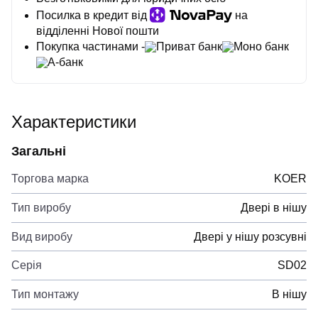
Посилка в кредит від
на
відділенні Нової пошти
Покупка частинами -
Приват банк
Моно банк
А-банк
Характеристики
Загальні
Торгова марка
KOER
Тип виробу
Двері в нішу
Вид виробу
Двері у нішу розсувні
Серія
SD02
Тип монтажу
В нішу