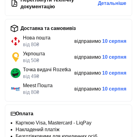
Детальніше
документацію
Доставка та самовивіз
Нова пошта
відправимо
10 серпня
від 80₴
Укрпошта
відправимо
10 серпня
від 50₴
Точка видачі Rozetka
відправимо
10 серпня
від 49₴
Meest Пошта
відправимо
10 серпня
від 80₴
Оплата
Карткою Visa, Mastercard - LiqPay
Накладений платіж
Безготівковими для юридичних осіб