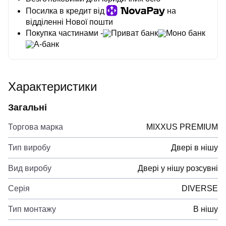
Посилка в кредит від
на
відділенні Нової пошти
Покупка частинами -
Приват банк
Моно банк
А-банк
Характеристики
Загальні
Торгова марка
MIXXUS PREMIUM
Тип виробу
Двері в нішу
Вид виробу
Двері у нішу розсувні
Серія
DIVERSE
Тип монтажу
В нішу