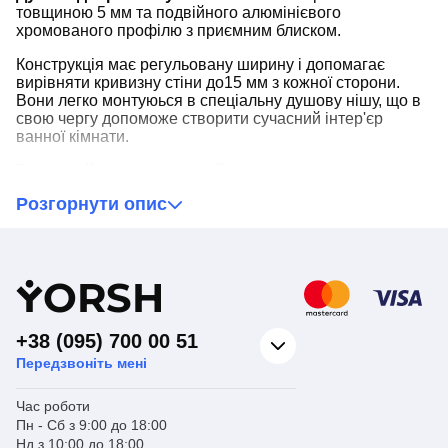
товщиною 5 мм та подвійного алюмінієвого
хромованого профілю з приємним блиском.
Конструкція має регульовану ширину і допомагає
вирівняти кривизну стіни до15 мм з кожної сторони.
Вони легко монтуюься в спеціальну душову нішу, що в
свою чергу допоможе створити сучасний інтер'єр
ванної кімнати.
Розсувний механізм дверей дозволить заощадити
місце. Такі двері допоможуть впоратися з питанням
Розгорнути опис
зонування у ванній кімнаті.
Регулюючі хромовані подвійні верхні і нижні ролики
мають збільшений термін експлуатації. Герметичність
закриття забезпечується силіконовими магнітними
Y
ORSH
ущільнювачами на краях дверей
+38 (095) 700 00 51
Передзвоніть мені
Час роботи
Пн - Сб з 9:00 до 18:00
Нд з 10:00 до 18:00