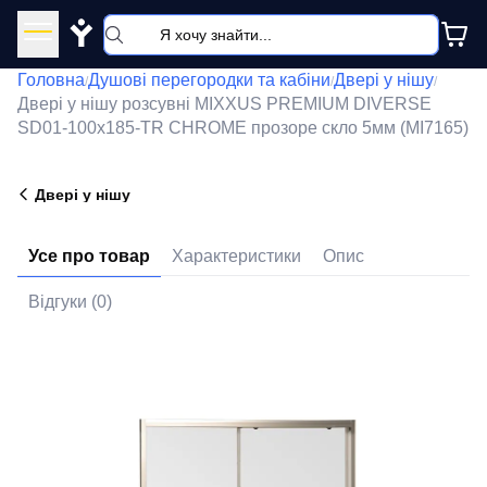
Y
Головна
Душові перегородки та кабіни
Двері у нішу
/
/
/
Двері у нішу розсувні MIXXUS PREMIUM DIVERSE
SD01-100x185-TR CHROME прозоре скло 5мм (MI7165)
Двері у нішу
Усе про товар
Характеристики
Опис
Відгуки (0)