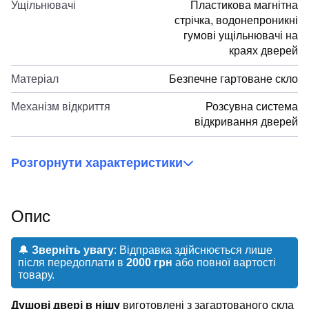
Ущільнювачі
Пластикова магнітна
стрічка, водонепроникні
гумові ущільнювачі на
краях дверей
Матеріал
Безпечне гартоване скло
Механізм відкриття
Розсувна система
відкривання дверей
Розгорнути характеристики
Опис
🔔
Зверніть увагу
: Відправка здійснюється лише
після передоплати в
2000 грн
або повної вартості
товару.
Душові двері в нішу
виготовлені з загартованого скла