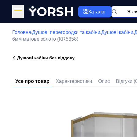
Y
ORSH
Каталог
Головна
Душові перегородки та кабіни
Душові кабіни
Д
/
/
/
6мм матове золото (KR5358)
Душові кабіни без піддону
Усе про товар
Характеристики
Опис
Відгуки (