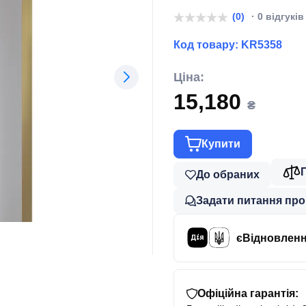
(0)
· 0 відгуків
Код товару:
KR5358
Ціна:
15,180
₴
Купити
До обраних
Задати питання про
єВідновлен
Офіційна гарантія: