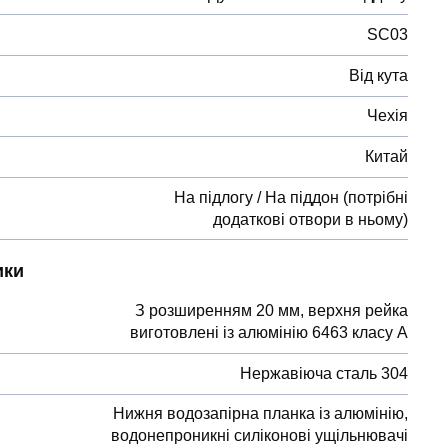
SC03
Від кута
Чехія
Китай
На підлогу / На піддон (потрібні
додаткові отвори в ньому)
ики
З розширенням 20 мм, верхня рейка
виготовлені із алюмінію 6463 класу А
Нержавіюча сталь 304
Нижня водозапірна планка із алюмінію,
водонепроникні силіконові ущільнювачі