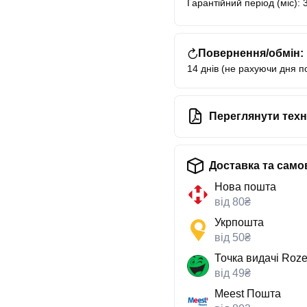
Гарантійний період (міс): 
Повернення/обмін:
14 днів (не рахуючи дня п
Переглянути техн
Доставка та само
Нова пошта
від 80₴
Укрпошта
від 50₴
Точка видачі Roze
від 49₴
Meest Пошта