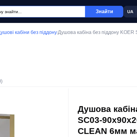
Знайти
UA
ушові кабіни без піддону
Душова кабіна без піддону KOER
/
0)
Душова кабін
SC03-90x90x2
CLEAN 6мм ма