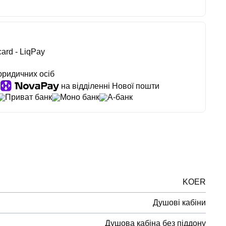
ard - LiqPay
юридичних осіб
на відділенні Нової пошти
Приват банк
Моно банк
А-банк
KOER
Душові кабіни
Душова кабіна без піддону