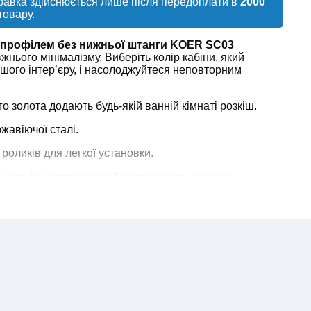
правка здійснюється лише після передоплати в
2000
товару.
м профілем без нижньої штанги KOER SC03
жнього мінімалізму. Виберіть колір кабіни, який
шого інтер’єру, і насолоджуйтеся неповторним
го золота додають будь-якій ванній кімнаті розкіш.
жавіючої сталі.
роликів для легкої установки.
нижніх напрямних забезпечує легку очистку.
ASY CLEAN допомагає утримувати кабіну в чистоті.
альним властивостям краплі води не утримуються на
тікають, не залишаючи сліду.