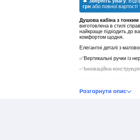
🔔
Зверніть увагу
: Від
грн
або повної вартості 
Душова кабіна з тонки
виготовлена в стилі справ
найкраще підходить до ва
комфортом щодня.
Елегантні деталі з матово
✅Вертикальні ручки із нер
✅Інноваційна конструкція 
✅Система швидкознімних 
✅Двостороннє покриття E
Розгорнути опис
✅Завдяки водовідштовхув
поверхні скла, а швидко с