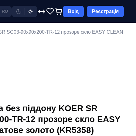
Вхід
Реєстрація
RU
 SR SC03-90x90x200-TR-12 прозоре скло EASY CLEAN
а без піддону KOER SR
00-TR-12 прозоре скло EASY
тове золото (KR5358)