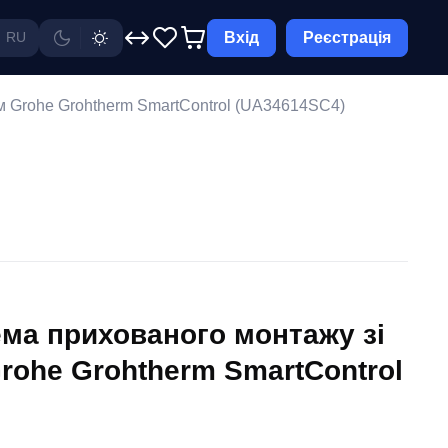
Вхід
Реєстрація
RU
м Grohe Grohtherm SmartControl (UA34614SC4)
ма прихованого монтажу зі
rohe Grohtherm SmartControl