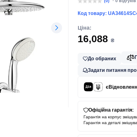
(0)
· 0 відгуків
Код товару:
UA34614SC
Ціна:
16,088
₴
До обраних
Задати питання про
єВідновлен
Офіційна гарантія:
Гарантія на корпус змішува
Гарантія на деталі змішува