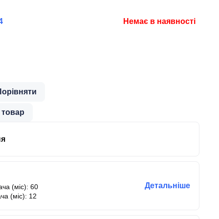
4
Немає в наявності
Порівняти
 товар
ня
Детальніше
ча (міс): 60
ча (міс): 12