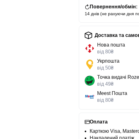
Повернення/обмін:
14 днів (не рахуючи дня п
Доставка та само
Нова пошта
від 80₴
Укрпошта
від 50₴
Точка видачі Roze
від 49₴
Meest Пошта
від 80₴
Оплата
Карткою Visa, Masterc
Накладений платіж