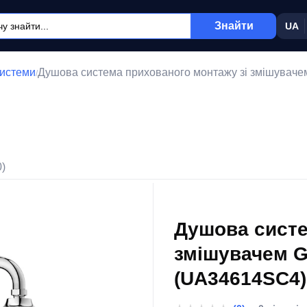
Знайти
UA
системи
Душова система прихованого монтажу зі змішуваче
/
0)
Душова систе
змішувачем G
(UA34614SC4)