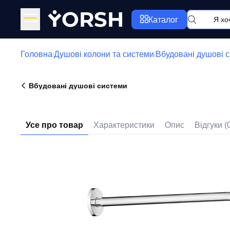
Y
ORSH
Каталог
Головна
Душові колони та системи
Вбудовані душові 
/
/
Вбудовані душові системи
Усе про товар
Характеристики
Опис
Відгуки (