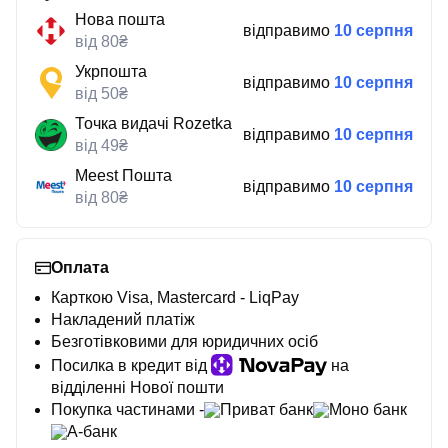
Нова пошта
відправимо
10 серпня
від 80₴
Укрпошта
відправимо
10 серпня
від 50₴
Точка видачі Rozetka
відправимо
10 серпня
від 49₴
Meest Пошта
відправимо
10 серпня
від 80₴
Оплата
Карткою Visa, Mastercard - LiqPay
Накладений платіж
Безготівковими для юридичних осіб
Посилка в кредит від
на
відділенні Нової пошти
Покупка частинами -
Приват банк
Моно банк
А-банк