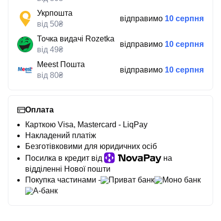
Укрпошта
відправимо
10 серпня
від 50₴
Точка видачі Rozetka
відправимо
10 серпня
від 49₴
Meest Пошта
відправимо
10 серпня
від 80₴
Оплата
Карткою Visa, Mastercard - LiqPay
Накладений платіж
Безготівковими для юридичних осіб
Посилка в кредит від
на
відділенні Нової пошти
Покупка частинами -
Приват банк
Моно банк
А-банк