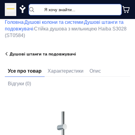
Y
Головна
Душові колони та системи
Душові штанги та
/
/
подовжувачі
Стійка душова з мильницею Haiba S3028
/
(ST0584)
Душові штанги та подовжувачі
Усе про товар
Характеристики
Опис
Відгуки (0)