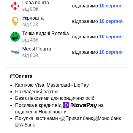
Нова пошта
відправимо
10 серпня
від 80₴
Укрпошта
відправимо
10 серпня
від 50₴
Точка видачі Rozetka
відправимо
10 серпня
від 49₴
Meest Пошта
відправимо
10 серпня
від 80₴
Оплата
Карткою Visa, Mastercard - LiqPay
Накладений платіж
Безготівковими для юридичних осіб
Посилка в кредит від
на
відділенні Нової пошти
Покупка частинами -
Приват банк
Моно банк
А-банк