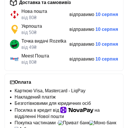
Доставка та самовивіз
Нова пошта
відправимо
10 серпня
від 80₴
Укрпошта
відправимо
10 серпня
від 50₴
Точка видачі Rozetka
відправимо
10 серпня
від 49₴
Meest Пошта
відправимо
10 серпня
від 80₴
Оплата
Карткою Visa, Mastercard - LiqPay
Накладений платіж
Безготівковими для юридичних осіб
Посилка в кредит від
на
відділенні Нової пошти
Покупка частинами -
Приват банк
Моно банк