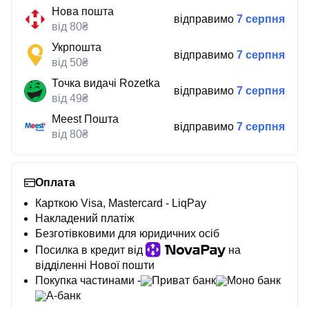
Нова пошта
відправимо
7 серпня
від 80₴
Укрпошта
відправимо
7 серпня
від 50₴
Точка видачі Rozetka
відправимо
7 серпня
від 49₴
Meest Пошта
відправимо
7 серпня
від 80₴
Оплата
Карткою Visa, Mastercard - LiqPay
Накладений платіж
Безготівковими для юридичних осіб
Посилка в кредит від
на
відділенні Нової пошти
Покупка частинами -
Приват банк
Моно банк
А-банк