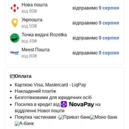
Нова пошта
відправимо
9 серпня
від 80₴
Укрпошта
відправимо
9 серпня
від 50₴
Точка видачі Rozetka
відправимо
9 серпня
від 49₴
Meest Пошта
відправимо
9 серпня
від 80₴
Оплата
Карткою Visa, Mastercard - LiqPay
Накладений платіж
Безготівковими для юридичних осіб
Посилка в кредит від
на
відділенні Нової пошти
Покупка частинами -
Приват банк
Моно банк
А-банк