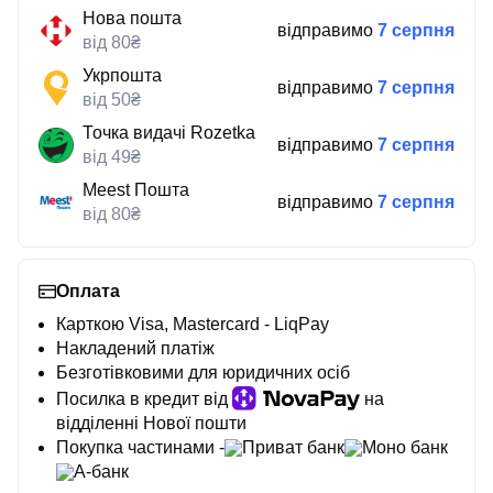
Нова пошта
відправимо
7 серпня
від 80₴
Укрпошта
відправимо
7 серпня
від 50₴
Точка видачі Rozetka
відправимо
7 серпня
від 49₴
Meest Пошта
відправимо
7 серпня
від 80₴
Оплата
Карткою Visa, Mastercard - LiqPay
Накладений платіж
Безготівковими для юридичних осіб
Посилка в кредит від
на
відділенні Нової пошти
Покупка частинами -
Приват банк
Моно банк
А-банк