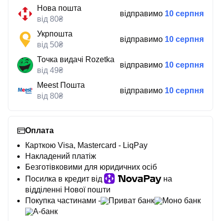
Нова пошта
відправимо
10 серпня
від 80₴
Укрпошта
відправимо
10 серпня
від 50₴
Точка видачі Rozetka
відправимо
10 серпня
від 49₴
Meest Пошта
відправимо
10 серпня
від 80₴
Оплата
Карткою Visa, Mastercard - LiqPay
Накладений платіж
Безготівковими для юридичних осіб
Посилка в кредит від
на
відділенні Нової пошти
Покупка частинами -
Приват банк
Моно банк
А-банк