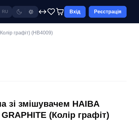
Вхід
Реєстрація
RU
олір графіт) (HB4009)
а зі змішувачем HAIBA
 GRAPHITE (Колір графіт)