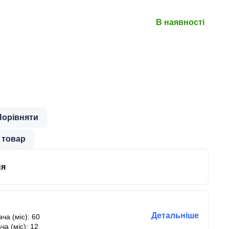
В наявності
Порівняти
 товар
ня
Детальніше
ча (міс): 60
ча (міс): 12