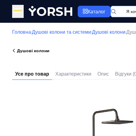
Y
ORSH
Каталог
Головна
Душові колони та системи
Душові колони
Душ
/
/
/
Душові колони
Усе про товар
Характеристики
Опис
Відгуки (