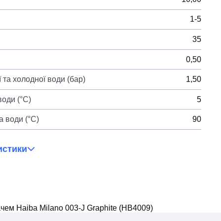
1-5
35
0,50
 та холодної води (бар)
1,50
оди (°C)
5
 води (°C)
90
истики
чем Haiba Milano 003-J Graphite (HB4009)