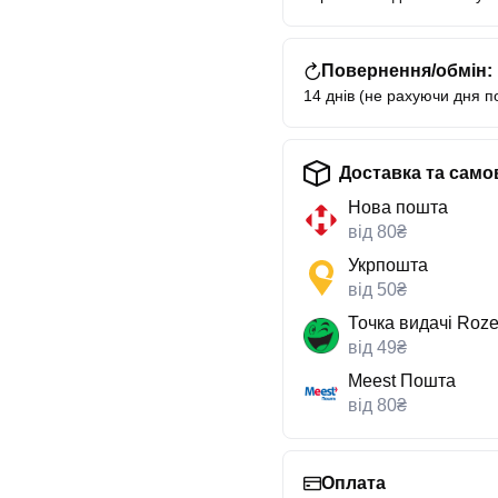
Повернення/обмін:
14 днів (не рахуючи дня п
Доставка та само
Нова пошта
від 80₴
Укрпошта
від 50₴
Точка видачі Roze
від 49₴
Meest Пошта
від 80₴
Оплата