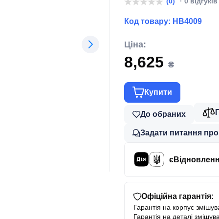
(0)
· 0 відгуків
Код товару:
HB4009
Ціна:
8,625
₴
Купити
До обраних
Задати питання про
єВідновлен
Офіційна гарантія:
Гарантія на корпус змішува
Гарантія на деталі змішува