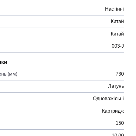
Настінні
Китай
Китай
003-J
ики
ень (мм)
730
Латунь
Одноважільні
Картридж
150
10,00