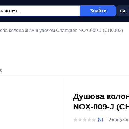
Знайти
UA
ова колона зі змішувачем Champion NOX-009-J (CH0302)
0)
Душова колон
NOX-009-J (C
(0)
· 0 відгуків