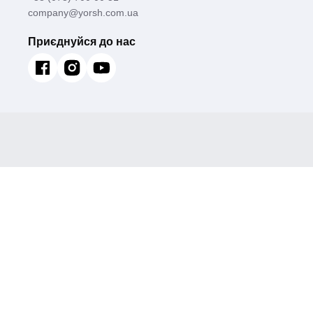
company@yorsh.com.ua
Приєднуйся до нас
Душова колона зі змішувачем Champion NOX-