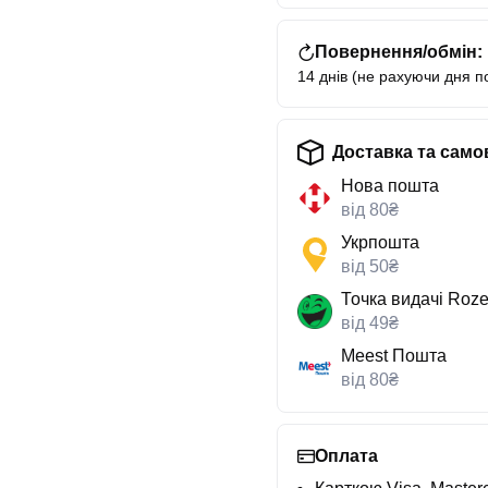
Повернення/обмін:
14 днів (не рахуючи дня п
Доставка та само
Нова пошта
від 80₴
Укрпошта
від 50₴
Точка видачі Roze
від 49₴
Meest Пошта
від 80₴
Оплата