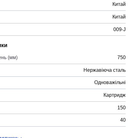
Китай
Китай
009-J
ики
ень (мм)
750
Нержавіюча сталь
Одноважільні
Картридж
150
40