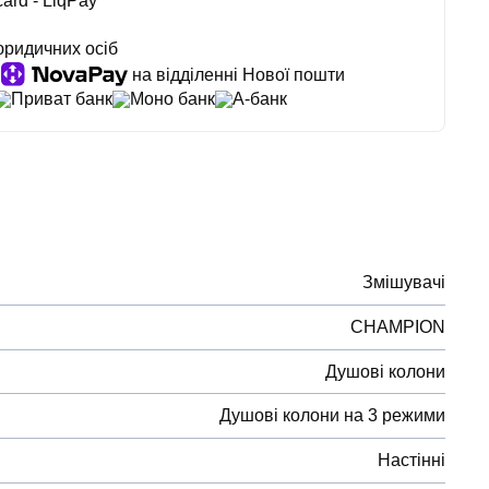
ard - LiqPay
юридичних осіб
на відділенні Нової пошти
Приват банк
Моно банк
А-банк
Змішувачі
CHAMPION
Душові колони
Душові колони на 3 режими
Настінні