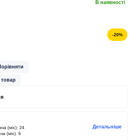
В наявності
-20%
Порівняти
 товар
ня
Детальніше
ча (міс): 24
ча (міс): 6