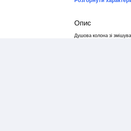
Розгорнути характер
Опис
Душова колона зі змішув