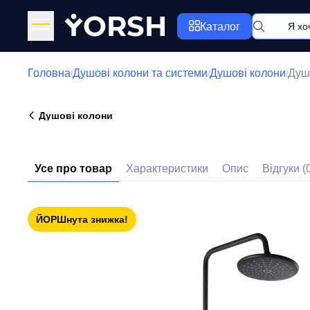
Y
ORSH
Каталог
Головна
Душові колони та системи
Душові колони
Душ
/
/
/
Душові колони
Усе про товар
Характеристики
Опис
Відгуки (
ЙОРШнута знижка!