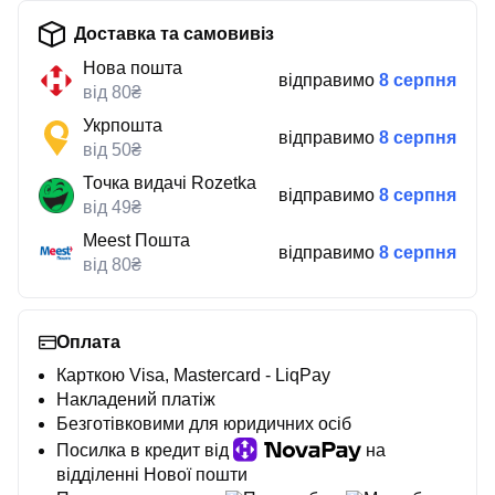
Доставка та самовивіз
Нова пошта
відправимо
8 серпня
від 80₴
Укрпошта
відправимо
8 серпня
від 50₴
Точка видачі Rozetka
відправимо
8 серпня
від 49₴
Meest Пошта
відправимо
8 серпня
від 80₴
Оплата
Карткою Visa, Mastercard - LiqPay
Накладений платіж
Безготівковими для юридичних осіб
Посилка в кредит від
на
відділенні Нової пошти