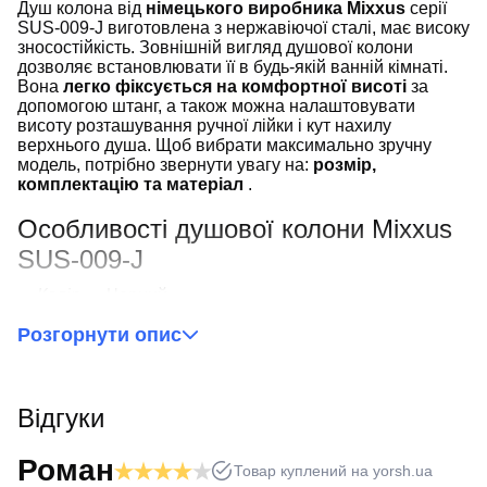
Душ колона від
німецького виробника Mixxus
серії
SUS-009-J виготовлена ​​з нержавіючої сталі, має високу
зносостійкість. Зовнішній вигляд душової колони
дозволяє встановлювати її в будь-якій ванній кімнаті.
Вона
легко фіксується на комфортної висоті
за
допомогою штанг, а також можна налаштовувати
висоту розташування ручної лійки і кут нахилу
верхнього душа. Щоб вибрати максимально зручну
модель, потрібно звернути увагу на:
розмір,
комплектацію та матеріал
.
Особливості душової колони Mixxus
SUS-009-J
Колір
— Чорний
Вилив
— 12 см
Розгорнути опис
Шланг
— 150 см
Верхній душ
— 20х20 см
Ручний душ
— 25х7 см
Max висота стійки
— 104 см
Відгуки
Душ колону Mixxus RIO-009-J
можна встановити в
тренажерних залах, басейнах, фітнес центрах. Mixxus є
Роман
Товар куплений на yorsh.ua
символом доброї якості і сучасного дизайну. Даная