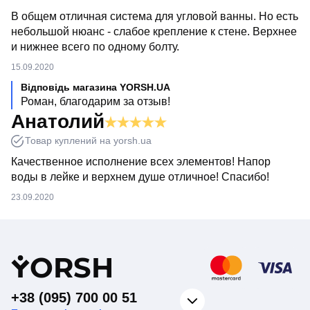
модель стане незамінним аксесуаром для вашої ванної
кімнати і буде довго радувати Вас функціональністю. У
В общем отличная система для угловой ванны. Но есть
нас ви можете
замовити душову колону для ванни з
небольшой нюанс - слабое крепление к стене. Верхнее
поворотним виливом
за доступною ціною. Ми
и нижнее всего по одному болту.
допоможемо Вам підібрати потрібну модель швидко і
професійно.
15.09.2020
Відповідь магазина YORSH.UA
Роман, благодарим за отзыв!
Анатолий
Товар куплений на yorsh.ua
Качественное исполнение всех элементов! Напор
воды в лейке и верхнем душе отличное! Спасибо!
23.09.2020
Y
ORSH
+38 (095) 700 00 51