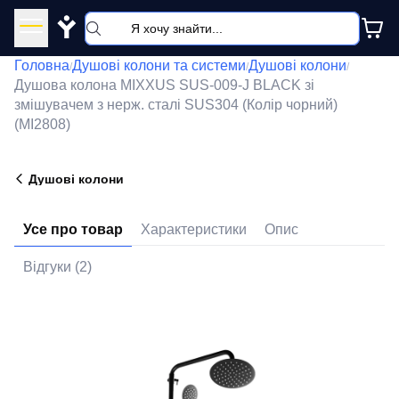
Y
Головна
Душові колони та системи
Душові колони
/
/
/
Душова колона MIXXUS SUS-009-J BLACK зі
змішувачем з нерж. сталі SUS304 (Колір чорний)
(MI2808)
Душові колони
Усе про товар
Характеристики
Опис
Відгуки (2)