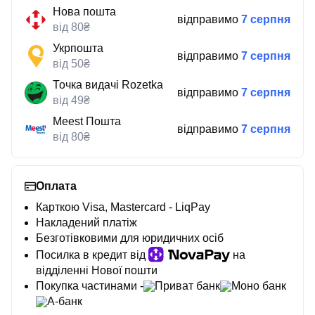
Нова пошта
відправимо
7 серпня
від 80₴
Укрпошта
відправимо
7 серпня
від 50₴
Точка видачі Rozetka
відправимо
7 серпня
від 49₴
Meest Пошта
відправимо
7 серпня
від 80₴
Оплата
Карткою Visa, Mastercard - LiqPay
Накладений платіж
Безготівковими для юридичних осіб
Посилка в кредит від
на
відділенні Нової пошти
Покупка частинами -
Приват банк
Моно банк
А-банк