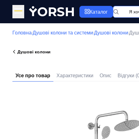
Y
ORSH
Каталог
Головна
Душові колони та системи
Душові колони
Душ
/
/
/
Душові колони
Усе про товар
Характеристики
Опис
Відгуки (