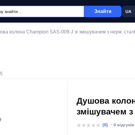
Знайти
UA
ова колона Champion SAS-009-J зі змішувачем з нерж. ста
0)
Душова колон
змішувачем з
(0)
· 0 відгуків