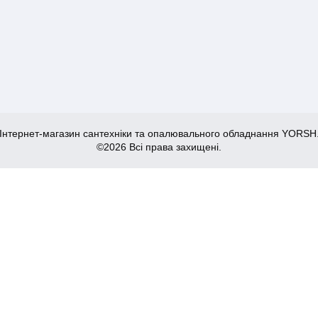
Інтернет-магазин сантехніки та опалювального обладнання YORSH
©2026 Всі права захищені.
ачем з нерж. сталі SUS304 (CH6192)