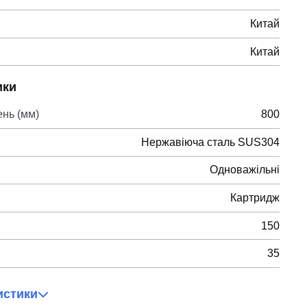
Китай
Китай
ики
ень (мм)
800
Нержавіюча сталь SUS304
Одноважільні
Картридж
150
35
истики