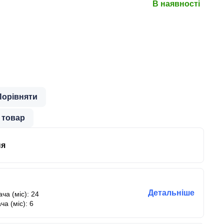
В наявності
Порівняти
 товар
ня
Детальніше
ча (міс): 24
ча (міс): 6