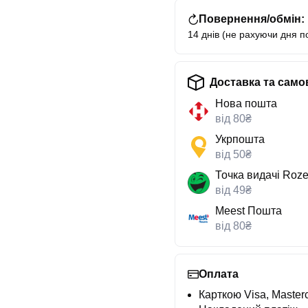
Повернення/обмін:
14 днів (не рахуючи дня п
Доставка та само
Нова пошта
від 80₴
Укрпошта
від 50₴
Точка видачі Roze
від 49₴
Meest Пошта
від 80₴
Оплата
Карткою Visa, Masterc