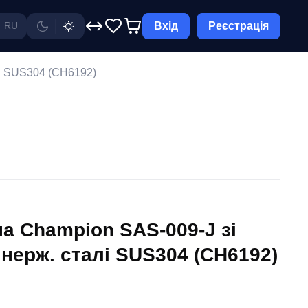
Вхід
Реєстрація
RU
лі SUS304 (CH6192)
а Champion SAS-009-J зі
 нерж. сталі SUS304 (CH6192)