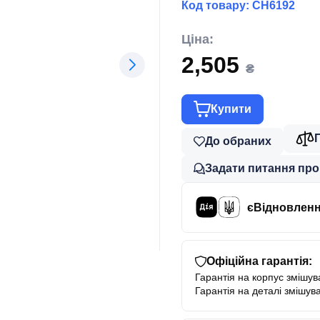
Код товару:
CH6192
Ціна:
2,505
₴
Купити
До обраних
Задати питання про
єВідновлен
Офіційна гарантія:
Гарантія на корпус змішува
Гарантія на деталі змішува