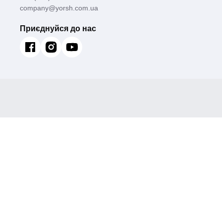
company@yorsh.com.ua
Приєднуйся до нас
Душова колона Champion SAS-009-J зі змішув