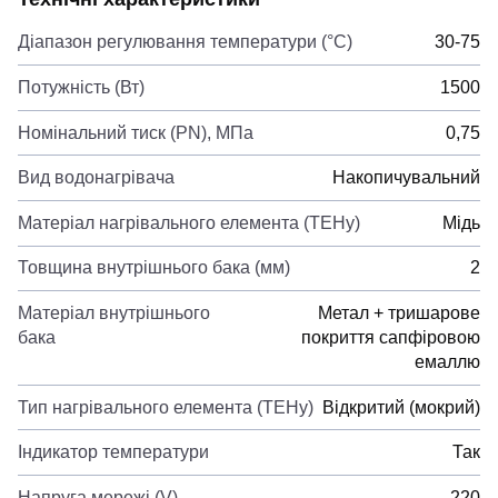
Діапазон регулювання температури (°C)
30-75
Потужність (Вт)
1500
Номінальний тиск (PN), МПа
0,75
Вид водонагрівача
Накопичувальний
Матеріал нагрівального елемента (ТЕНу)
Мідь
Товщина внутрішнього бака (мм)
2
Матеріал внутрішнього
Метал + тришарове
бака
покриття сапфіровою
емаллю
Тип нагрівального елемента (ТЕНу)
Відкритий (мокрий)
Індикатор температури
Так
Напруга мережі (V)
220