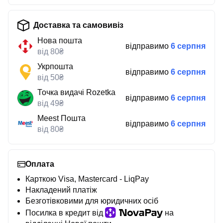
Доставка та самовивіз
Нова пошта
відправимо
6 серпня
від 80₴
Укрпошта
відправимо
6 серпня
від 50₴
Точка видачі Rozetka
відправимо
6 серпня
від 49₴
Meest Пошта
відправимо
6 серпня
від 80₴
Оплата
Карткою Visa, Mastercard - LiqPay
Накладений платіж
Безготівковими для юридичних осіб
Посилка в кредит від
на