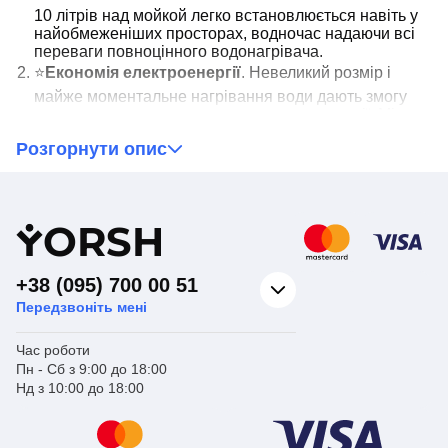
10 літрів над мойкой легко встановлюється навіть у
найобмеженіших просторах, водночас надаючи всі
переваги повноцінного водонагрівача.
⭐
Економія електроенергії
. Невеликий розмір і
майже моментальне нагрівання води дають змогу
значно скоротити споживання електроенергії. Mixxus
ewh-0510 small over ідеально підходить для тих, хто
Розгорнути опис
цінує економічність.
⭐
Легкість встановлення та використання
.
Простота встановлення та експлуатації робить наш
маленький бойлер для кухні ідеальним вибором для
Y
ORSH
будь-якого будинку. Ваша кухня стане ще більш
функціональною і комфортною.
+38 (095) 700 00 51
Настав час зробити вашу кухню ще зручнішою та
ефективнішою!
Передзвоніть мені
Час роботи
Купіть маленький бойлер для кухні Mixxus і
Пн - Сб з 9:00 до 18:00
насолоджуйтеся постійним доступом до гарячої води.
Нд з 10:00 до 18:00
Замовте його просто зараз і відчуйте різницю в
зручності та ефективності на вашій кухні!