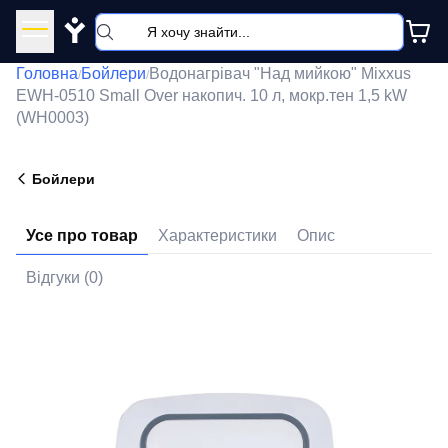
Y
Головна
Бойлери
Водонагрівач "Над мийкою" Mixxus
/
/
EWH-0510 Small Over накопич. 10 л, мокр.тен 1,5 kW
(WH0003)
Бойлери
Усе про товар
Характеристики
Опис
Відгуки (0)