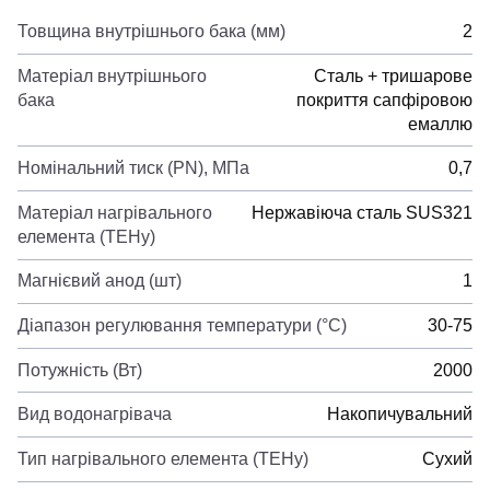
Товщина внутрішнього бака (мм)
2
Матеріал внутрішнього
Сталь + тришарове
бака
покриття сапфіровою
емаллю
Номінальний тиск (PN), МПа
0,7
Матеріал нагрівального
Нержавіюча сталь SUS321
елемента (ТЕНу)
Магнієвий анод (шт)
1
Діапазон регулювання температури (°C)
30-75
Потужність (Вт)
2000
Вид водонагрівача
Накопичувальний
Тип нагрівального елемента (ТЕНу)
Сухий