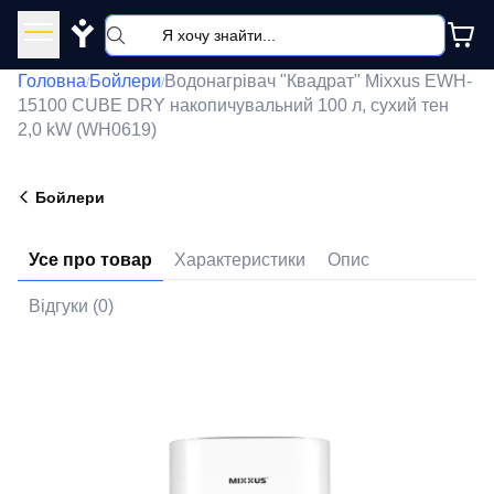
Y
Головна
Бойлери
Водонагрівач "Квадрат" Mixxus EWH-
/
/
15100 CUBE DRY накопичувальний 100 л, сухий тен
2,0 kW (WH0619)
Бойлери
Усе про товар
Характеристики
Опис
Відгуки (0)