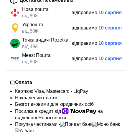
Доставка та самовивіз
Нова пошта
відправимо
10 серпня
від 80₴
Укрпошта
відправимо
10 серпня
від 50₴
Точка видачі Rozetka
відправимо
10 серпня
від 49₴
Meest Пошта
відправимо
10 серпня
від 80₴
Оплата
Карткою Visa, Mastercard - LiqPay
Накладений платіж
Безготівковими для юридичних осіб
Посилка в кредит від
на
відділенні Нової пошти
Покупка частинами -
Приват банк
Моно банк
А-банк