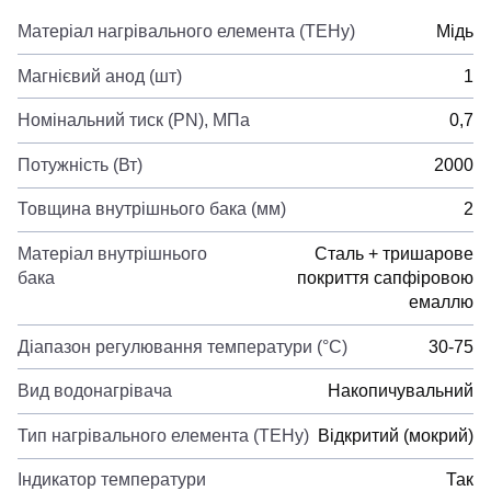
Матеріал нагрівального елемента (ТЕНу)
Мідь
Магнієвий анод (шт)
1
Номінальний тиск (PN), МПа
0,7
Потужність (Вт)
2000
Товщина внутрішнього бака (мм)
2
Матеріал внутрішнього
Сталь + тришарове
бака
покриття сапфіровою
емаллю
Діапазон регулювання температури (°C)
30-75
Вид водонагрівача
Накопичувальний
Тип нагрівального елемента (ТЕНу)
Відкритий (мокрий)
Індикатор температури
Так