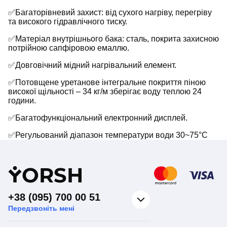
✅Багаторівневий захист: від сухого нагріву, перегріву
та високого гідравлічного тиску.
✅Матеріал внутрішнього бака: сталь, покрита захисною
потрійною сапфіровою емаллю.
✅Довговічний мідний нагрівальний елемент.
✅Потовщене уретанове інтегральне покриття піною
високої щільності – 34 кг/м зберігає воду теплою 24
години.
✅Багатофункціональний електронний дисплей.
✅Регульований діапазон температури води 30~75°C
Y
ORSH
+38 (095) 700 00 51
Передзвоніть мені