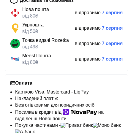
Доставка та самовивіз
Нова пошта
відправимо
7 серпня
від 80₴
Укрпошта
відправимо
7 серпня
від 50₴
Точка видачі Rozetka
відправимо
7 серпня
від 49₴
Meest Пошта
відправимо
7 серпня
від 80₴
Оплата
Карткою Visa, Mastercard - LiqPay
Накладений платіж
Безготівковими для юридичних осіб
Посилка в кредит від
на
відділенні Нової пошти
Покупка частинами -
Приват банк
Моно банк
А-банк