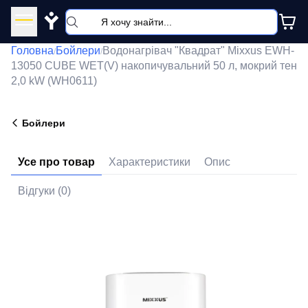
Y
Головна
Бойлери
Водонагрівач "Квадрат" Mixxus EWH-
/
/
13050 CUBE WET(V) накопичувальний 50 л, мокрий тен
2,0 kW (WH0611)
Бойлери
Усе про товар
Характеристики
Опис
Відгуки (0)