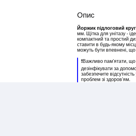
Опис
Йоржик підлоговий кру
мм. Щітка для унітазу - ід
компактний та простий ди
ставити в будь-якому місц
можуть бути впевнені, що 
❗️Важливо пам'ятати, що
дезінфікувати за допом
забезпечите відсутність 
проблем зі здоров'ям.