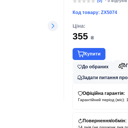
(0)
· 0 відгуків
Код товару:
ZX5074
Ціна:
355
₴
Купити
До обраних
Задати питання про
Офіційна гарантія:
Гарантійний період (міс): 
Повернення/обмін:
14 днів (не рахуючи дня п