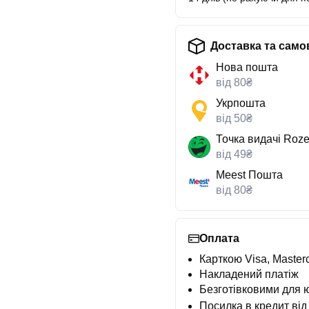
Доставка та само
Нова пошта
від 80₴
Укрпошта
від 50₴
Точка видачі Roze
від 49₴
Meest Пошта
від 80₴
Оплата
Карткою Visa, Masterc
Накладений платіж
Безготівковими для 
Посилка в кредит від