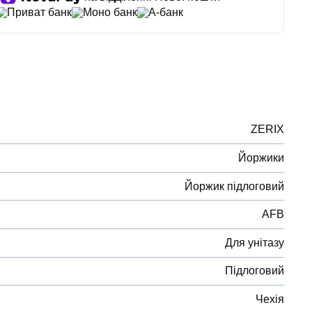
Приват банк
Моно банк
А-банк
ZERIX
Йоржики
Йоржик підлоговий
AFB
Для унітазу
Підлоговий
Чехія