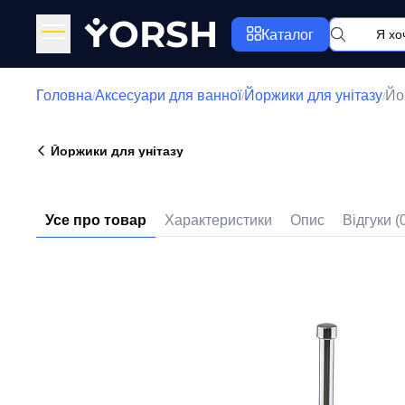
Y
ORSH
Каталог
Головна
Аксесуари для ванної
Йоржики для унітазу
Йо
/
/
/
Йоржики для унітазу
Усе про товар
Характеристики
Опис
Відгуки (