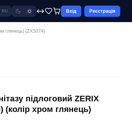
Вхід
Реєстрація
RU
ом глянець) (ZX5074)
нітазу підлоговий ZERIX
) (колір хром глянець)