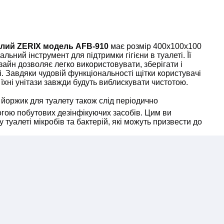
глий ZERIX модель AFB-910
має розмір 400x100x100
еальний інструмент для підтримки гігієни в туалеті. Її
зайн дозволяє легко використовувати, зберігати і
і. Завдяки чудовій функціональності щітки користувачі
їхні унітази завжди будуть виблискувати чистотою.
 йоржик для туалету також слід періодично
огою побутових дезінфікуючих засобів. Цим ви
у туалеті мікробів та бактерій, які можуть призвести до