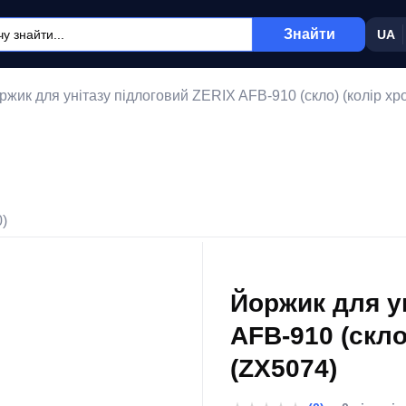
Знайти
UA
ржик для унітазу підлоговий ZERIX AFB-910 (скло) (колір хр
0)
Йоржик для у
AFB-910 (скло
(ZX5074)