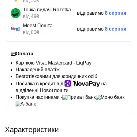
від 50₴
Точка видачі Rozetka
відправимо
8 серпня
від 49₴
Meest Пошта
відправимо
8 серпня
від 80₴
Оплата
Карткою Visa, Mastercard - LiqPay
Накладений платіж
Безготівковими для юридичних осіб
Посилка в кредит від
на
відділенні Нової пошти
Покупка частинами -
Приват банк
Моно банк
А-банк
Характеристики