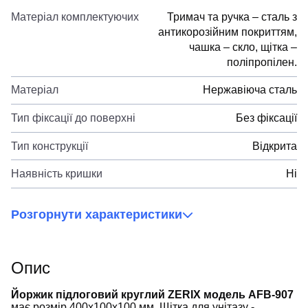
Матеріал комплектуючих
Тримач та ручка – сталь з
антикорозійним покриттям,
чашка – скло, щітка –
поліпропілен.
Матеріал
Нержавіюча сталь
Тип фіксації до поверхні
Без фіксації
Тип конструкції
Відкрита
Наявність кришки
Ні
Розгорнути характеристики
Опис
Йоржик підлоговий круглий ZERIX модель AFB-907
має розмір 400x100x100 мм. Щітка для унітазу -