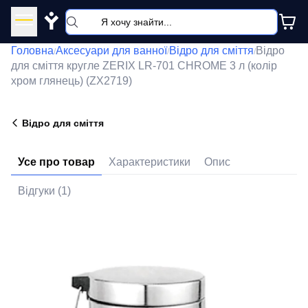
Y
Головна
Аксесуари для ванної
Відро для сміття
Відро
/
/
/
для сміття кругле ZERIX LR-701 CHROME 3 л (колір
хром глянець) (ZX2719)
Відро для сміття
Усе про товар
Характеристики
Опис
Відгуки (1)