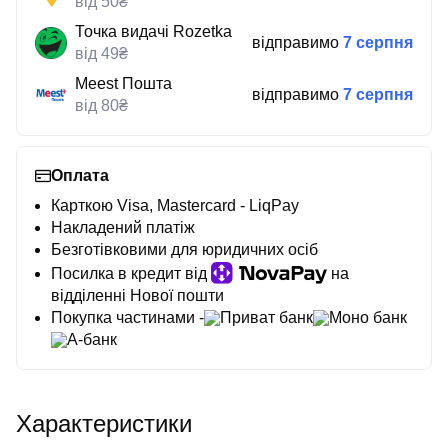
від 50₴
Точка видачі Rozetka
відправимо
7 серпня
від 49₴
Meest Пошта
відправимо
7 серпня
від 80₴
Оплата
Карткою Visa, Mastercard - LiqPay
Накладений платіж
Безготівковими для юридичних осіб
Посилка в кредит від
на
відділенні Нової пошти
Покупка частинами -
Приват банк
Моно банк
А-банк
Характеристики