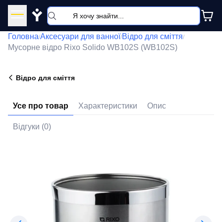
Y
Головна
Аксесуари для ванної
Відро для сміття
/
/
/
Мусорне відро Rixo Solido WB102S (WB102S)
Відро для сміття
Усе про товар
Характеристики
Опис
Відгуки (0)