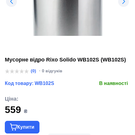
Мусорне відро Rixo Solido WB102S (WB102S)
(0)
· 0 відгуків
Код товару:
WB102S
В наявності
Ціна:
559
₴
Купити