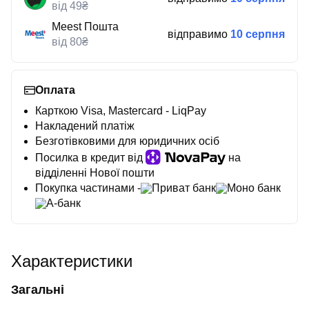
від 49₴
Meest Пошта
відправимо
10 серпня
від 80₴
Оплата
Карткою Visa, Mastercard - LiqPay
Накладений платіж
Безготівковими для юридичних осіб
Посилка в кредит від
на
відділенні Нової пошти
Покупка частинами -
Приват банк
Моно банк
А-банк
Характеристики
Загальні