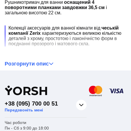
Рушникотримач для ванни
оснащений 4
поворотними планками завдовжки 36,5 см
і
загальною висотою 22 см.
Колекції аксесуарів для ванної кімнати від
чеській
компанії Zerix
характеризуються великою кількістю
деталей з хрому, простотою і лаконічністю форм в
поєднанні прозорого і матового скла.
Рекомендуємо
купити рушникотримач поворотний
Розгорнути опис
ZerixLR114 за доступною ціною з гарантією
на 12 міс.
і
доставкою в Київ, Харків, Одесу, Львів, Запоріжжя,
Дніпро і інші міста країни.
Y
ORSH
+38 (095) 700 00 51
Передзвоніть мені
Час роботи
Пн - Сб з 9:00 до 18:00