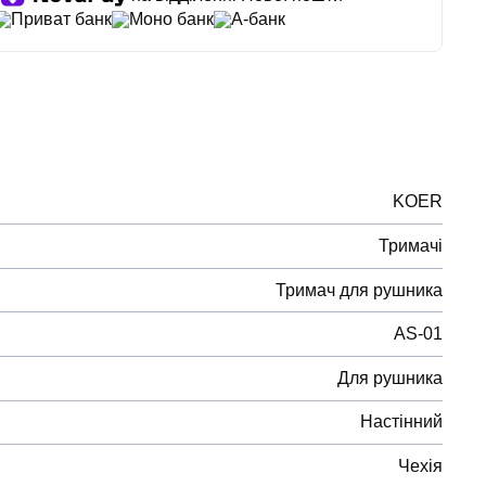
Приват банк
Моно банк
А-банк
KOER
Тримачі
Тримач для рушника
AS-01
Для рушника
Настінний
Чехія