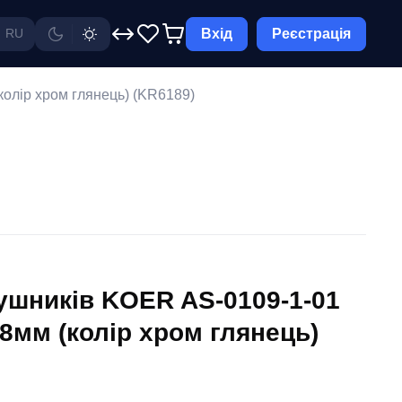
Вхід
Реєстрація
RU
олір хром глянець) (KR6189)
ушників KOER AS-0109-1-01
8мм (колір хром глянець)