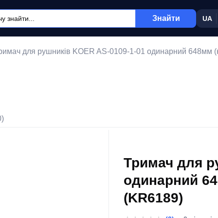
Знайти
UA
римач для рушників KOER AS-0109-1-01 одинарний 648мм (к
0)
Тримач для р
одинарний 64
(KR6189)