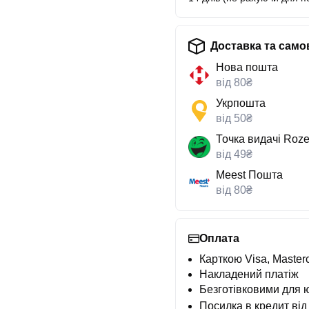
Доставка та само
Нова пошта
від 80₴
Укрпошта
від 50₴
Точка видачі Roze
від 49₴
Meest Пошта
від 80₴
Оплата
Карткою Visa, Masterc
Накладений платіж
Безготівковими для 
Посилка в кредит від