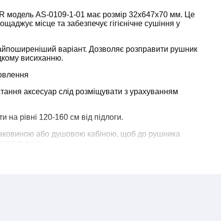
 модель AS-0109-1-01 має розмір 32x647x70 мм. Це
ощаджує місце та забезпечує гігієнічне сушіння у
найпоширеніший варіант. Дозволяє розправити рушник
дкому висиханню.
овлення
тання аксесуар слід розміщувати з урахуванням
 на рівні 120-160 см від підлоги.
раковиною або душовою кабіною, щоб до рушника
тися рукою.
- це класичний вибір для ванної кімнати, який поєднує
вічність і легкість у догляді.
робів
рмонує з будь-якими кольорами оздоблення - від
ого лофта або яскравих відтінків.