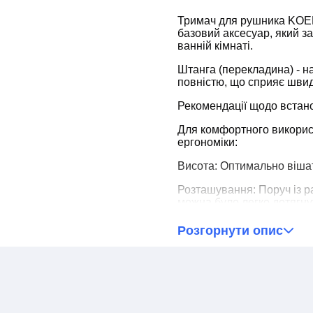
Тримач для рушника KOER
базовий аксесуар, який за
ванній кімнаті.
Штанга (перекладина) - 
повністю, що сприяє шви
Рекомендації щодо встан
Для комфортного викорис
ергономіки:
Висота: Оптимально вішати
Розташування: Поруч із 
можна було легко дотягну
Аксесуари в кольорі хром 
Розгорнути опис
універсальний блиск, довго
Переваги хромованих ви
Універсальність: Хром га
класичного білого до темн