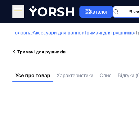
Y
ORSH
Каталог
Головна
Аксесуари для ванної
Тримачі для рушників
Т
/
/
/
Тримачі для рушників
Усе про товар
Характеристики
Опис
Відгуки (