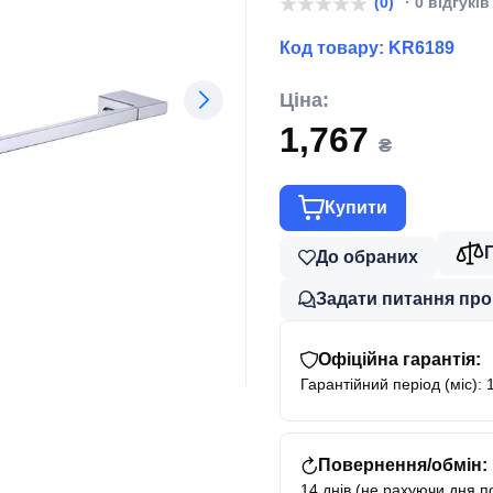
(0)
· 0 відгуків
Код товару:
KR6189
Ціна:
1,767
₴
Купити
До обраних
Задати питання про
Офіційна гарантія:
Гарантійний період (міс): 
Повернення/обмін:
14 днів (не рахуючи дня п