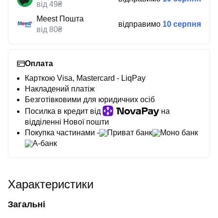
від 49₴
Meest Пошта
відправимо
10 серпня
від 80₴
Оплата
Карткою Visa, Mastercard - LiqPay
Накладений платіж
Безготівковими для юридичних осіб
Посилка в кредит від
на
відділенні Нової пошти
Покупка частинами -
Приват банк
Моно банк
А-банк
Характеристики
Загальні