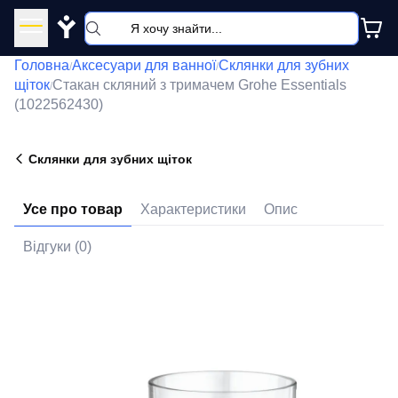
Y
Головна
Аксесуари для ванної
Склянки для зубних
/
/
щіток
Стакан скляний з тримачем Grohe Essentials
/
(1022562430)
Склянки для зубних щіток
Усе про товар
Характеристики
Опис
Відгуки (0)