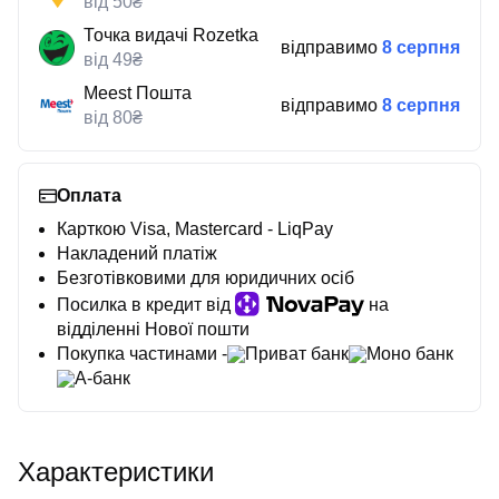
від 50₴
Точка видачі Rozetka
відправимо
8 серпня
від 49₴
Meest Пошта
відправимо
8 серпня
від 80₴
Оплата
Карткою Visa, Mastercard - LiqPay
Накладений платіж
Безготівковими для юридичних осіб
Посилка в кредит від
на
відділенні Нової пошти
Покупка частинами -
Приват банк
Моно банк
А-банк
Характеристики