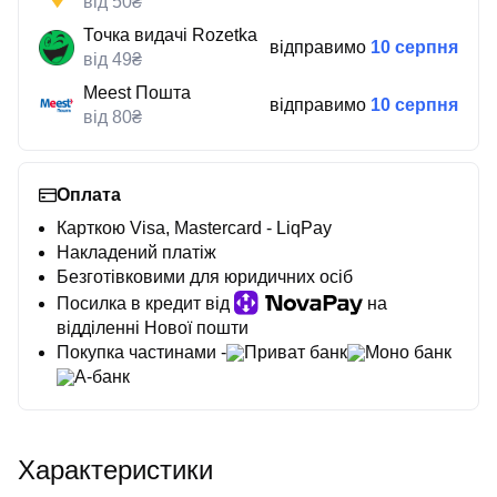
від 50₴
Точка видачі Rozetka
відправимо
10 серпня
від 49₴
Meest Пошта
відправимо
10 серпня
від 80₴
Оплата
Карткою Visa, Mastercard - LiqPay
Накладений платіж
Безготівковими для юридичних осіб
Посилка в кредит від
на
відділенні Нової пошти
Покупка частинами -
Приват банк
Моно банк
А-банк
Характеристики