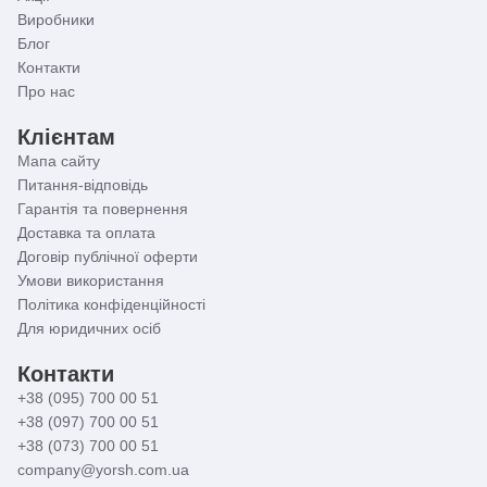
кімнату! Купіть штору у ванну кімнату Zerix SCT-006 у
Виробники
нас і насолоджуйтеся поєднанням стилю та
Блог
функціональності. Замовте шторку для ванної сьогодні
і переконайтеся, що вона зберігає свій вигляд і якість
Контакти
на довгий час. Купіть штору у ванну та зробіть вашу
Про нас
ванну кімнату стильною та затишною, як на сторінках
світових журналів інтер'єрів!
Клієнтам
Мапа сайту
Питання-відповідь
Гарантія та повернення
Доставка та оплата
Договір публічної оферти
Умови використання
Політика конфіденційності
Для юридичних осіб
Контакти
+38 (095) 700 00 51
+38 (097) 700 00 51
+38 (073) 700 00 51
company@yorsh.com.ua