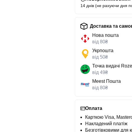
14 днів (не рахуючи дня п
Доставка та само
Нова пошта
від 80₴
Укрпошта
від 50₴
Точка видачі Roze
від 49₴
Meest Пошта
від 80₴
Оплата
Карткою Visa, Masterc
Накладений платіж
Безготівковими для 