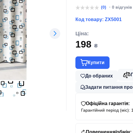
(ZX5001)
(0)
· 0 відгуків
Код товару:
ZX5001
Ціна:
198
₴
Купити
До обраних
Задати питання про
Офіційна гарантія:
Гарантійний період (міс): 
Повернення/обмін: