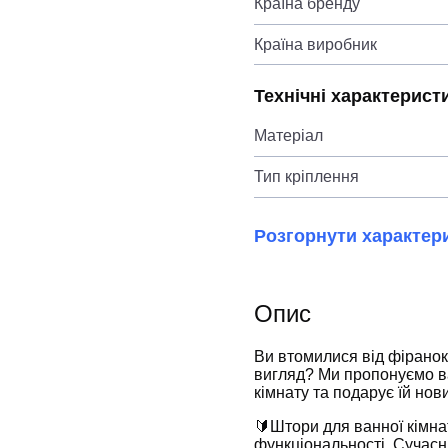
Країна бренду
Країна виробник
Технічні характерист
Матеріал
Тип кріплення
Розгорнути характер
Опис
Ви втомилися від фіранок
вигляд? Ми пропонуємо в
кімнату та подарує їй нов
🔰Штори для ванної кімнат
функціональності. Сучасні