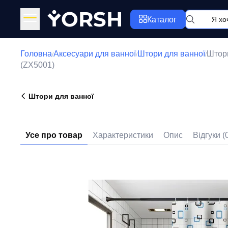
Y
ORSH
Каталог
Головна
Аксесуари для ванної
Штори для ванної
Шторк
/
/
/
(ZX5001)
Штори для ванної
Усе про товар
Характеристики
Опис
Відгуки (