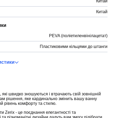
Китай
Китай
ики
PEVA (поліетиленвінілацетат)
Пластиковими кільцями до штанги
истики
, які швидко зношуються і втрачають свій зовнішній
ам рішення, яке кардинально змінить вашу ванну
ий рівень комфорту та стилю.
и Zerix - це поєднання елегантності та
 та різноманітні дизайни дадуть вам змогу підібрати