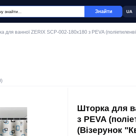
Знайти
UA
а для ванної ZERIX SCP-002-180x180 з PEVA (поліетиленвіні
0)
Шторка для в
з PEVA (поліе
(Візерунок "К