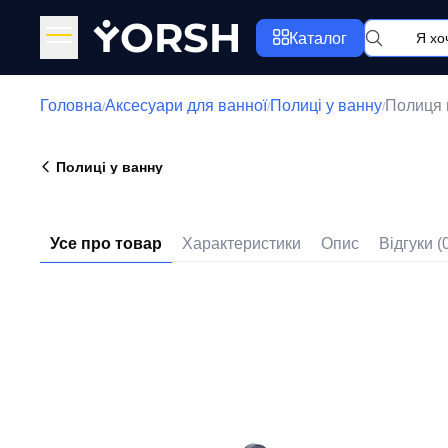
Y
ORSH
Каталог
Головна
Аксесуари для ванної
Полиці у ванну
Полиця 
/
/
/
Полиці у ванну
Усе про товар
Характеристики
Опис
Відгуки (