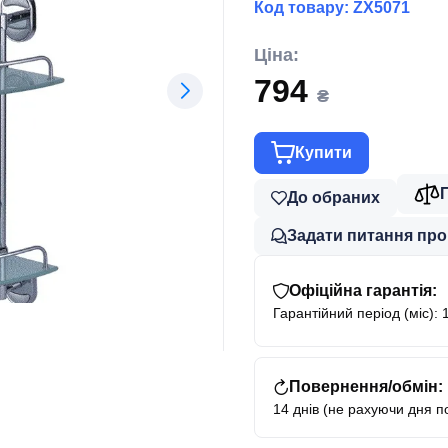
Код товару:
ZX5071
Ціна:
794
₴
Купити
До обраних
Задати питання про
Офіційна гарантія:
Гарантійний період (міс): 
Повернення/обмін:
14 днів (не рахуючи дня п