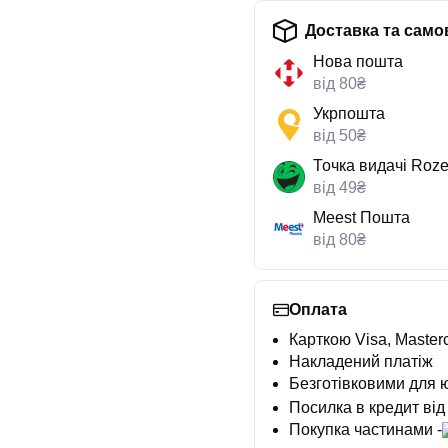
Доставка та само
Нова пошта
від 80₴
Укрпошта
від 50₴
Точка видачі Roze
від 49₴
Meest Пошта
від 80₴
Оплата
Карткою Visa, Masterc
Накладений платіж
Безготівковими для 
Посилка в кредит від
Покупка частинами -