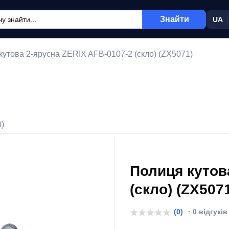
Знайти
UA
кутова 2-ярусна ZERIX AFB-0107-2 (скло) (ZX5071)
0)
Полиця кутов
(скло) (ZX507
(0)
· 0 відгуків