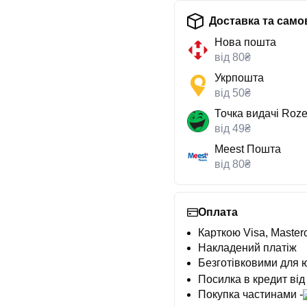
Доставка та само
Нова пошта
від 80₴
Укрпошта
від 50₴
Точка видачі Roze
від 49₴
Meest Пошта
від 80₴
Оплата
Карткою Visa, Masterc
Накладений платіж
Безготівковими для 
Посилка в кредит від
Покупка частинами -