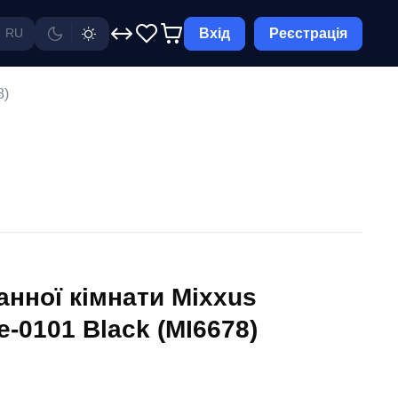
Вхід
Реєстрація
RU
8)
анної кімнати Mixxus
-0101 Black (MI6678)