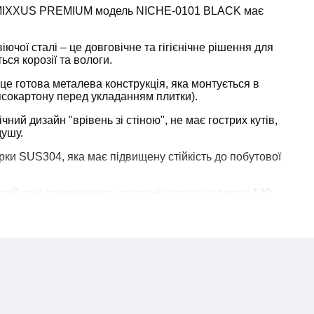
 MIXXUS PREMIUM модель NICHE-0101 BLACK має
ючої сталі – це довговічне та гігієнічне рішення для
ться корозії та вологи.
це готова металева конструкція, яка монтується в
гіпсокартону перед укладанням плитки).
чний дизайн "врівень зі стіною", не має гострих кутів,
душу.
рки SUS304, яка має підвищену стійкість до побутової
овій зоні рекомендується розміщувати на висоті 140
х було зручно дістатись стоячи. Якщо ніша
ю, оптимальна висота – 60-70 см від бортика. Монтаж
я бетонних/цегляних стін) або спеціалізовані
ну