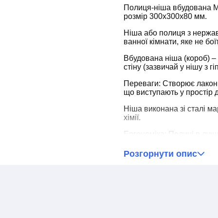
Полиця-ніша вбудована
розмір 300x300x80 мм.
Ніша або полиця з нержаві
ванної кімнати, яке не бої
Вбудована ніша (короб) – 
стіну (зазвичай у нішу з 
Переваги: ​​Створює лаконі
що виступають у простір 
Ніша виконана зі сталі ма
хімії.
Ергономіка: Полиці в душ
см від підлоги, щоб до ни
встановлюється над ванно
Розгорнути опис
на шурупи з дюбелями (дл
кріплення для гіпсокарто