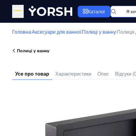
Y
ORSH
Каталог
Головна
Аксесуари для ванної
Полиці у ванну
Полиця 
/
/
/
Полиці у ванну
Усе про товар
Характеристики
Опис
Відгуки (