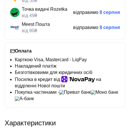
від 50₴
Точка видачі Rozetka
відправимо
8 серпня
від 49₴
Meest Пошта
відправимо
8 серпня
від 80₴
Оплата
Карткою Visa, Mastercard - LiqPay
Накладений платіж
Безготівковими для юридичних осіб
Посилка в кредит від
на
відділенні Нової пошти
Покупка частинами -
Приват банк
Моно банк
А-банк
Характеристики