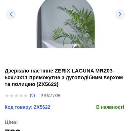
Дзеркало настінне ZERIX LAGUNA MRZ03-
50x70x11 прямокутне з дугоподібним верxом
та полицею (ZX5622)
(0)
· 0 відгуків
Код товару:
ZX5622
В наявності
Ціна: