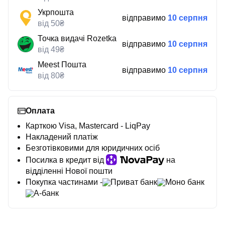
Укрпошта
відправимо
10 серпня
від 50₴
Точка видачі Rozetka
відправимо
10 серпня
від 49₴
Meest Пошта
відправимо
10 серпня
від 80₴
Оплата
Карткою Visa, Mastercard - LiqPay
Накладений платіж
Безготівковими для юридичних осіб
Посилка в кредит від
на
відділенні Нової пошти
Покупка частинами -
Приват банк
Моно банк
А-банк