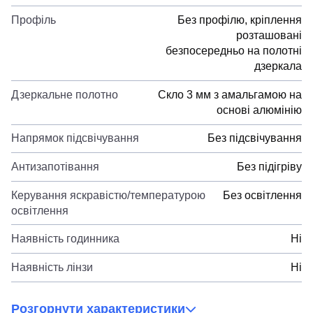
Профіль
Без профілю, кріплення
розташовані
безпосередньо на полотні
дзеркала
Дзеркальне полотно
Скло 3 мм з амальгамою на
основі алюмінію
Напрямок підсвічування
Без підсвічування
Антизапотівання
Без підігріву
Керування яскравістю/температурою
Без освітлення
освітлення
Наявність годинника
Ні
Наявність лінзи
Ні
Розгорнути характеристики