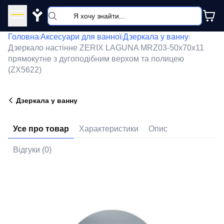
Y
Головна
Аксесуари для ванної
Дзеркала у ванну
/
/
/
Дзеркало настінне ZERIX LAGUNA MRZ03-50x70x11
прямокутне з дугоподібним верxом та полицею
(ZX5622)
Дзеркала у ванну
Усе про товар
Характеристики
Опис
Відгуки (0)