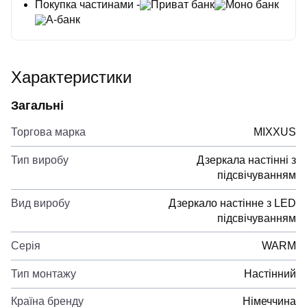
Покупка частинами -
Приват банк
Моно банк
А-банк
Характеристики
Загальні
Торгова марка
MIXXUS
Тип виробу
Дзеркала настінні з
підсвічуванням
Вид виробу
Дзеркало настінне з LED
підсвічуванням
Серія
WARM
Тип монтажу
Настінний
Країна бренду
Німеччина