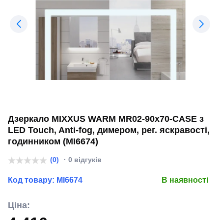
Дзеркало MIXXUS WARM MR02-90x70-CASE з
LED Touch, Anti-fog, димером, рег. яскравості,
годинником (MI6674)
(0)
· 0 відгуків
Код товару:
MI6674
В наявності
Ціна: