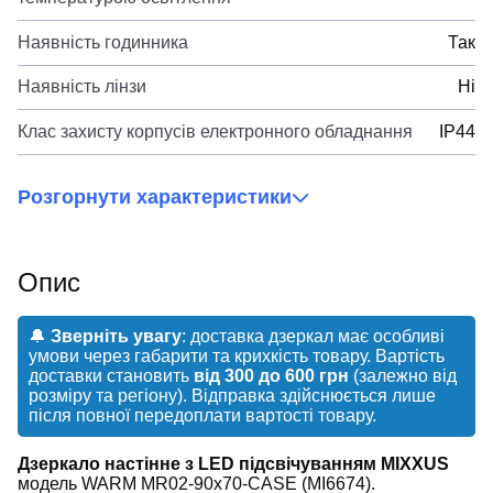
Наявність годинника
Так
Наявність лінзи
Ні
Клас захисту корпусів електронного обладнання
IP44
Розгорнути характеристики
Опис
🔔
Зверніть увагу
: доставка дзеркал має особливі
умови через габарити та крихкість товару. Вартість
доставки становить
від 300 до 600 грн
(залежно від
розміру та регіону). Відправка здійснюється лише
після повної передоплати вартості товару.
Дзеркало настінне з LED підсвічуванням MIXXUS
модель WARM MR02-90x70-CASE (MI6674).