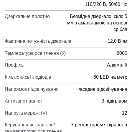
110/220 В, 50/60 Hz
Дзеркальне полотно
Безмідне дзеркало, скло 5
мм з амальгамою на основі
срібла
Фактична потужність дзеркала
12,0 Вт/м
Температура освітлення (К)
6000
Профіль
Алюміній
Кількість світлодіодів
60 LED на метр
Напрямок підсвічування
Фасадне підсвічування
Антизапотівання
З підігрівом
Напруга мережі (V)
12
Керування яскравістю/
З регулятором яскравості
температурою освітлення