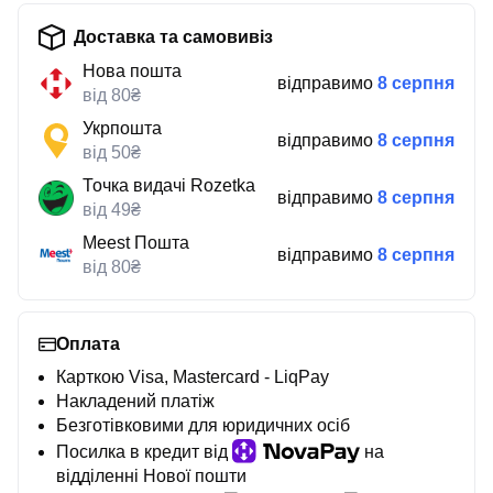
Доставка та самовивіз
Нова пошта
відправимо
8 серпня
від 80₴
Укрпошта
відправимо
8 серпня
від 50₴
Точка видачі Rozetka
відправимо
8 серпня
від 49₴
Meest Пошта
відправимо
8 серпня
від 80₴
Оплата
Карткою Visa, Mastercard - LiqPay
Накладений платіж
Безготівковими для юридичних осіб
Посилка в кредит від
на
відділенні Нової пошти