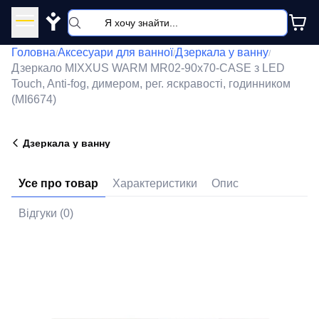
Y
Головна
Аксесуари для ванної
Дзеркала у ванну
/
/
/
Дзеркало MIXXUS WARM MR02-90x70-CASE з LED
Touch, Anti-fog, димером, рег. яскравості, годинником
(MI6674)
Дзеркала у ванну
Усе про товар
Характеристики
Опис
Відгуки (0)