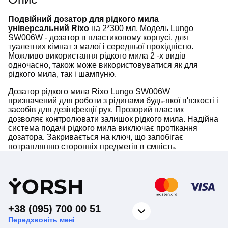
Подвійний дозатор для рідкого мила
універсальний Rixo
на 2*300 мл. Модель Lungo
SW006W - дозатор в пластиковому корпусі, для
туалетних кімнат з малої і середньої прохідністю.
Можливо використання рідкого мила 2 -х видів
одночасно, також може використовуватися як для
рідкого мила, так і шампуню.
Дозатор рідкого мила Rixo Lungo SW006W
призначений для роботи з рідинами будь-якої в'язкості і
засобів для дезінфекції рук. Прозорий пластик
дозволяє контролювати залишок рідкого мила. Надійна
система подачі рідкого мила виключає протікання
дозатора. Закривається на ключ, що запобігає
потраплянню сторонніх предметів в ємність.
Y
ORSH
+38 (095) 700 00 51
Передзвоніть мені