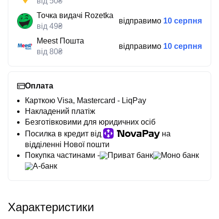
від 50₴
Точка видачі Rozetka
відправимо
10 серпня
від 49₴
Meest Пошта
відправимо
10 серпня
від 80₴
Оплата
Карткою Visa, Mastercard - LiqPay
Накладений платіж
Безготівковими для юридичних осіб
Посилка в кредит від
на
відділенні Нової пошти
Покупка частинами -
Приват банк
Моно банк
А-банк
Характеристики