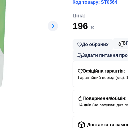
Код товару:
ST0564
Ціна:
196
₴
До обраних
Задати питання про
Офіційна гарантія:
Гарантійний період (міс): 
Повернення/обмін:
14 днів (не рахуючи дня п
Доставка та само