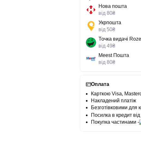
Нова пошта
від 80₴
Укрпошта
від 50₴
Точка видачі Roze
від 49₴
Meest Пошта
від 80₴
Оплата
Карткою Visa, Masterc
Накладений платіж
Безготівковими для 
Посилка в кредит від
Покупка частинами -