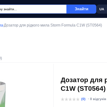
Знайти
UA
ла
Дозатор для рідкого мила Storm Formula C1W (ST0564)
/
0)
Дозатор для 
C1W (ST0564)
(0)
· 0 відгуків