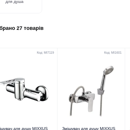
для душа
ібрано 27 товарів
Код: MI7119
Код: MI1601
ішувач для душу MIXXUS
Змішувач для душу MIXXUS