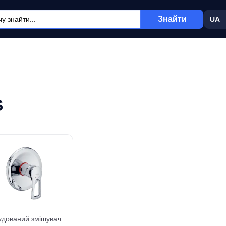
Знайти
UA
S
удований змішувач