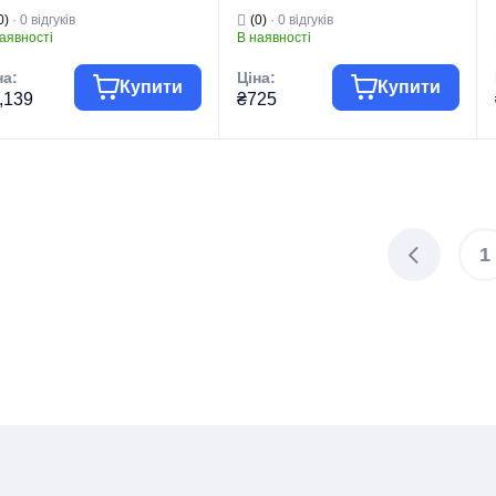
алі SUS304 (Колір графіт)
(MI6453)
0)
· 0 відгуків
(0)
· 0 відгуків
I5907)
аявності
В наявності
на:
Ціна:
Купити
Купити
,139
₴725
па товару
Змішувачі
Група товару
Змішувачі
гова марка
MIXXUS
Торгова марка
MIXXUS
Змішувачі для
Змішувачі для
 виробу
душу
Тип виробу
душу
1
Змішувачі для
Змішувачі для
д виробу
душу
Вид виробу
душу
рія
SUS
Тип монтажу
Настінні