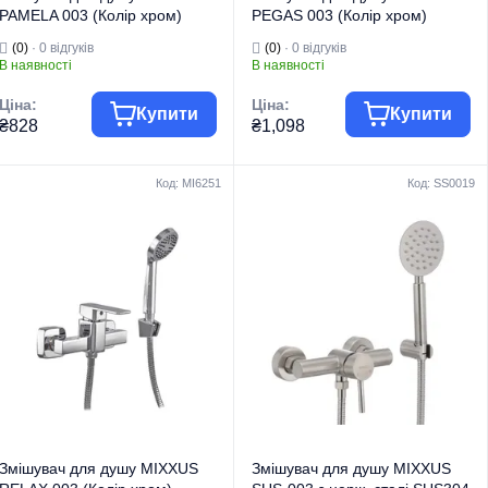
PAMELA 003 (Колір хром)
PEGAS 003 (Колір хром)
(MI6262)
(MI6246)
(0)
· 0 відгуків
(0)
· 0 відгуків
В наявності
В наявності
Ціна:
Ціна:
Купити
Купити
₴828
₴1,098
Код: MI6251
Код: SS0019
Група товару
Змішувачі
Група товару
Змішувачі
Торгова марка
MIXXUS
Торгова марка
MIXXUS
Змішувачі для
Змішувачі для
Тип виробу
душу
Тип виробу
душу
Змішувачі для
Змішувачі для
Вид виробу
душу
Вид виробу
душу
Серія
PAMELA
Серія
PEGAS
Змішувач для душу MIXXUS
Змішувач для душу MIXXUS