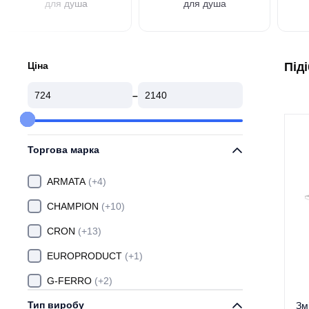
для душа
для душа
Ціна
Під
–
Торгова марка
ARMATA
(+4)
CHAMPION
(+10)
CRON
(+13)
EUROPRODUCT
(+1)
G-FERRO
(+2)
Тип виробу
GROHE
(+50)
Зм