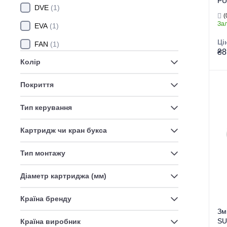
PU
DVE
(1)
(M
(
За
EVA
(1)
Ці
FAN
(1)
₴8
Колір
FINIO
(1)
FIT
(1)
Покриття
Гру
GAVI
(1)
Тор
Тип керування
Тип
KUB
(1)
Картридж чи кран букса
Ви
MAGNUM
(1)
Ти
Тип монтажу
NELSON
(1)
NOBEL
(1)
Діаметр картриджа (мм)
PAMELA
(1)
Країна бренду
PEGAS
(1)
Зм
SU
Країна виробник
RELAX
(1)