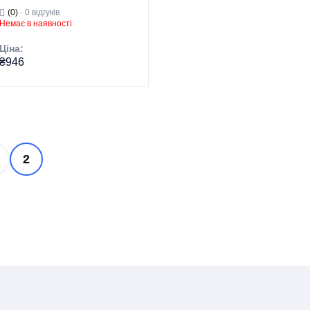
(MI6276)
(0)
· 0 відгуків
Немає в наявності
Ціна:
₴946
Група товару
Змішувачі
Торгова марка
MIXXUS
Змішувачі для
Тип виробу
душу
2
Змішувачі для
Вид виробу
душу
Серія
BRUNO