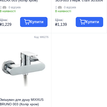
RELAX 003 (Колір хром)
SUS-003 з нерж. сталі SUS304
(MI6251)
(Колір нерж) (SS0019)
(0)
· 0 відгуків
(0)
· 0 відгуків
В наявності
В наявності
Ціна:
Ціна:
Купити
Купити
₴1,229
₴1,139
Код: MI6276
Група товару
Змішувачі
Група товару
Змішувачі
Торгова марка
MIXXUS
Торгова марка
MIXXUS
Змішувачі для
Змішувачі для
Тип виробу
душу
Тип виробу
душу
Змішувачі для
Змішувачі для
Вид виробу
душу
Вид виробу
душу
Серія
RELAX
Серія
SUS
Змішувач для душу MIXXUS
BRUNO 003 (Колір хром)