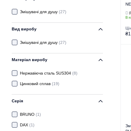
NE
GROMIX
(+1)
(M
Змішувачі для душу
(27)
(
В н
HAIBA
(+51)
Ці
Вид виробу
IBERGRIF
(+8)
₴1
KOER
(+4)
Змішувачі для душу
(27)
MIXXUS
Гру
Матеріал виробу
Тор
MIXXUS PREMIUM
(+13)
Тип
PLAMIX
(+16)
Нержавіюча сталь SUS304
(8)
Ви
ZERIX
(+36)
Цинковий сплав
(19)
Се
Серія
BRUNO
(1)
DAX
(1)
Зм