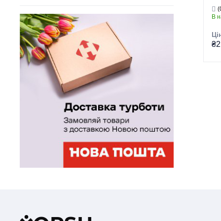
ст
(
(M
SUS
(2)
В н
Ці
₴2
Гру
Тор
Тип
Ви
Се