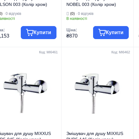
LSON 003 (Колір хром)
NOBEL 003 (Колір хром)
I7119)
(MI1601)
0)
· 0 відгуків
(0)
· 0 відгуків
аявності
В наявності
на:
Ціна:
Купити
Купити
,153
₴870
Код: MI6461
Код: MI6462
па товару
Змішувачі
Група товару
Змішувачі
гова марка
MIXXUS
Торгова марка
MIXXUS
Змішувачі для
Змішувачі для
 виробу
душу
Тип виробу
душу
Змішувачі для
Змішувачі для
д виробу
душу
Вид виробу
душу
рія
NELSON
Серія
NOBEL
ішувач для душу MIXXUS
Змішувач для душу MIXXUS