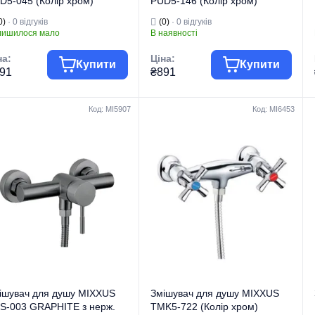
D5-045 (Колір хром)
PUD5-146 (Колір хром)
I6461)
(MI6462)
0)
· 0 відгуків
(0)
· 0 відгуків
лишилося мало
В наявності
на:
Ціна:
Купити
Купити
91
₴891
Код: MI5907
Код: MI6453
па товару
Змішувачі
Група товару
Змішувачі
гова марка
MIXXUS
Торгова марка
MIXXUS
Змішувачі для
Змішувачі для
 виробу
душу
Тип виробу
душу
Змішувачі для
Змішувачі для
д виробу
душу
Вид виробу
душу
п монтажу
Настінні
Тип монтажу
Настінні
ішувач для душу MIXXUS
Змішувач для душу MIXXUS
S-003 GRAPHITE з нерж.
TMK5-722 (Колір хром)