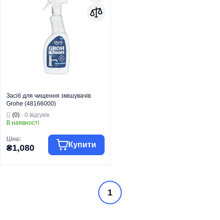
Засіб для чищення змішувачів
Grohe (48166000)
(0)
· 0 відгуків
В наявності
Ціна:
Купити
₴1,080
Комплектуючі
1
Група товару
для змішувачів
Торгова марка
GROHE
Комплектуючі
Тип виробу
для змішувачів