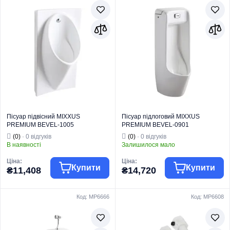
MIXXUS
MIXXUS
Торгова марка
PREMIUM
Торгова марка
PREMIUM
Тип виробу
Пісуари
Тип виробу
Пісуари
Пісуар підвісний
Пісуар підвісний
Вид виробу
з ІЧ-датчиком
з краном для
Серія
BEVEL
Вид виробу
пісуара
Тип монтажу
Підвісний
Серія
BEVEL
Тип монтажу
Підвісний
Пісуар підвісний MIXXUS
Пісуар підлоговий MIXXUS
PREMIUM BEVEL-1005
PREMIUM BEVEL-0901
380x420x750mm з краном для
380x405x1000mm з ІЧ-датчиком
(0)
· 0 відгуків
(0)
· 0 відгуків
пісуара (MP6664)
автоматичного змиву (MP6665)
В наявності
Залишилося мало
Ціна:
Ціна:
Купити
Купити
₴11,408
₴14,720
Код: MP6666
Код: MP6608
MIXXUS
MIXXUS
Торгова марка
PREMIUM
Торгова марка
PREMIUM
Тип виробу
Пісуари
Тип виробу
Пісуари