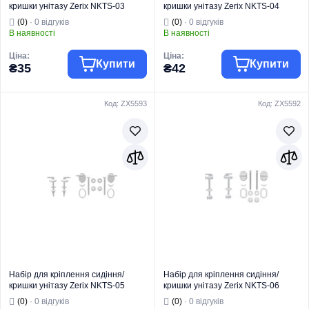
кришки унітазу Zerix NKTS-03
кришки унітазу Zerix NKTS-04
(ZX5594)
(ZX5591)
(0)
· 0 відгуків
(0)
· 0 відгуків
В наявності
В наявності
Ціна:
Ціна:
Купити
Купити
₴35
₴42
Код: ZX5593
Код: ZX5592
Торгова марка
ZERIX
Торгова марка
ZERIX
Комплектуючі та
Комплектуючі та
запчастини для
запчастини для
Тип виробу
кераміки
Тип виробу
кераміки
Кріплення для
Кріплення для
Вид виробу
унітазів і біде
Вид виробу
унітазів і біде
Серія
NKTS
Серія
NKTS
Тип монтажу
На чашу унітазу
Тип монтажу
На чашу унітазу
Набір для кріплення сидіння/
Набір для кріплення сидіння/
кришки унітазу Zerix NKTS-05
кришки унітазу Zerix NKTS-06
(ZX5593)
(ZX5592)
(0)
· 0 відгуків
(0)
· 0 відгуків