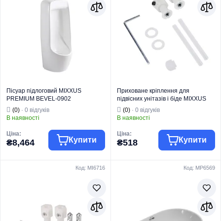
Пісуар підвісний
Пісуар
з краном для
підлоговий з ІЧ-
Вид виробу
пісуара
Вид виробу
датчиком
Серія
BEVEL
Серія
BEVEL
Тип монтажу
Підвісний
Тип монтажу
Підлоговий
Пісуар підлоговий MIXXUS
Приховане кріплення для
PREMIUM BEVEL-0902
підвісних унітазів і біде MIXXUS
440x320x970mm з краном для
PREMIUM SCREW-1902 (MP6608)
(0)
· 0 відгуків
(0)
· 0 відгуків
пісуара (MP6666)
В наявності
В наявності
Ціна:
Ціна:
Купити
Купити
₴8,464
₴518
Код: MI6716
Код: MP6569
MIXXUS
MIXXUS
Торгова марка
PREMIUM
Торгова марка
PREMIUM
Тип виробу
Пісуари
Комплектуючі та
Пісуар
запчастини для
підлоговий з
Тип виробу
кераміки
краном для
Кріплення для