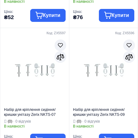
В наявності
В наявності
Ціна:
Ціна:
Купити
Купити
₴52
₴76
Код: ZX5597
Код: ZX5596
Торгова марка
ZERIX
Торгова марка
ZERIX
Комплектуючі та
Комплектуючі та
запчастини для
запчастини для
Тип виробу
кераміки
Тип виробу
кераміки
Кріплення для
Кріплення для
Вид виробу
унітазів і біде
Вид виробу
унітазів і біде
Серія
NKTS
Серія
NKTS
Тип монтажу
На чашу унітазу
Тип монтажу
На чашу унітазу
Набір для кріплення сидіння/
Набір для кріплення сидіння/
кришки унітазу Zerix NKTS-07
кришки унітазу Zerix NKTS-09
(ZX5597)
(ZX5596)
(0)
· 0 відгуків
(0)
· 0 відгуків
В наявності
В наявності
Ціна:
Ціна: