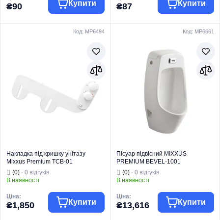
Купити
Купити
₴90
₴87
Код: MP6494
Код: MP6661
Торгова марка
ZERIX
Торгова марка
ZERIX
Комплектуючі та
Комплектуючі та
запчастини для
запчастини для
Тип виробу
кераміки
Тип виробу
кераміки
Кріплення для
Кріплення для
Вид виробу
унітазів і біде
Вид виробу
унітазів і біде
Серія
NKTS
Серія
NKTS
Тип монтажу
На чашу унітазу
Тип монтажу
На чашу унітазу
Накладка під кришку унітазу
Пісуар підвісний MIXXUS
Mixxus Premium TCB-01
PREMIUM BEVEL-1001
Універсальна, з вбудованим
390x395x795mm з ІЧ-датчиком
(0)
· 0 відгуків
(0)
· 0 відгуків
гігієнічним душем (MP6494)
автоматичного змиву (MP6661)
В наявності
В наявності
Ціна:
Ціна:
Купити
Купити
₴1,850
₴13,616