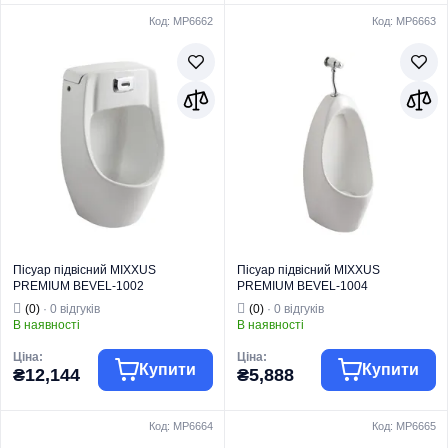
Код: MP6662
Код: MP6663
MIXXUS
MIXXUS
Торгова марка
PREMIUM
Торгова марка
PREMIUM
Комплектуючі та
Тип виробу
Пісуари
запчастини для
Пісуар підвісний
Тип виробу
кераміки
Вид виробу
з ІЧ-датчиком
Накладка-біде
Серія
BEVEL
для сидіння
Тип монтажу
Підвісний
Вид виробу
унітазу
Серія
TCB
Тип монтажу
На чашу унітазу
Пісуар підвісний MIXXUS
Пісуар підвісний MIXXUS
PREMIUM BEVEL-1002
PREMIUM BEVEL-1004
330x245x545mm з ІЧ-датчиком
340x305x685mm з краном для
(0)
· 0 відгуків
(0)
· 0 відгуків
автоматичного змиву (MP6662)
пісуара (MP6663)
В наявності
В наявності
Ціна:
Ціна:
Купити
Купити
₴12,144
₴5,888
Код: MP6664
Код: MP6665