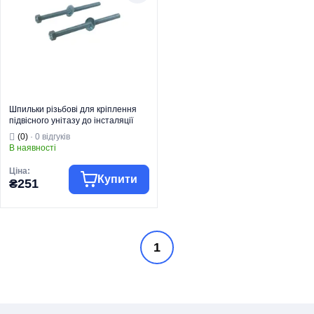
Вид виробу
арматури
Кріплення для
Серія
KT-14
керамічних
Призначення
Для унітазу
Вид виробу
виробів
Серія
BEVEL
Тип монтажу
На чашу пісуару
Шпильки різьбові для кріплення
підвісного унітазу до інсталяції
KOER KT-0702 (KR5646)
(0)
· 0 відгуків
В наявності
Ціна:
Купити
₴251
Торгова марка
KOER
1
Комплектуючі та
запчастини для
Тип виробу
інсталяцій
Монтажний
Вид виробу
комплект
Серія
KT-07