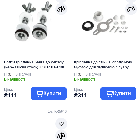
Болти кріплення бачка до унітазу
Кріплення до стіни зі сполучною
(нержавіюча сталь) KOER KT-1406
муфтою для підвісного пісуару
(KR5704)
MIXXUS PREMIUM BEVEL-2302
(0)
· 0 відгуків
(0)
· 0 відгуків
(MP6681)
В наявності
В наявності
Ціна:
Ціна:
Купити
Купити
₴111
₴311
Код: KR5646
Торгова марка
KOER
MIXXUS
Зливна
Торгова марка
PREMIUM
Тип виробу
арматура
Комплектуючі та
Запчастина для
запчастини для
зливної
Тип виробу
кераміки