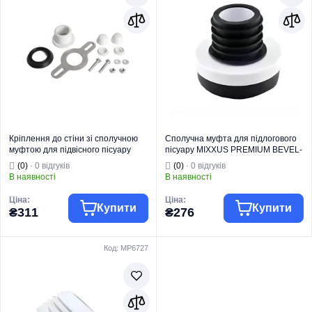
Кріплення до стіни зі сполучною
Сполучна муфта для підлогового
муфтою для підвісного пісуару
пісуару MIXXUS PREMIUM BEVEL-
MIXXUS PREMIUM BEVEL-2302
2303 (MP6682)
(0)
· 0 відгуків
(0)
· 0 відгуків
(MP6681)
В наявності
В наявності
Ціна:
Ціна:
Купити
Купити
₴311
₴276
Код: MP6727
MIXXUS
MIXXUS
Торгова марка
PREMIUM
Торгова марка
PREMIUM
Комплектуючі та
Комплектуючі та
запчастини для
запчастини для
Тип виробу
кераміки
Тип виробу
кераміки