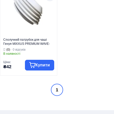
Кріплення для
Кріплення для
керамічних
керамічних
Вид виробу
виробів
Вид виробу
виробів
Серія
BEVEL
Серія
BEVEL
Тип монтажу
На чашу пісуару
Тип монтажу
На чашу пісуару
Сполучний патрубок для чаші
Генуя MIXXUS PREMIUM WAVE-
2304 (MP6727)
(0)
· 0 відгуків
В наявності
Ціна:
Купити
₴42
MIXXUS
1
Торгова марка
PREMIUM
Комплектуючі та
запчастини для
Тип виробу
кераміки
Кріплення для
керамічних